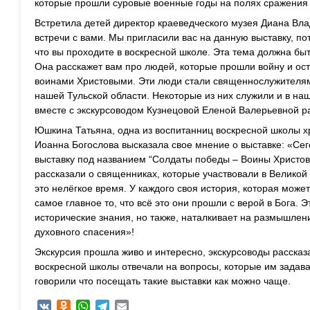
которые прошли суровые военные годы на полях сражения 
Встретила детей директор краеведческого музея Диана Вл
встречи с вами. Мы пригласили вас на данную выставку, пот
что вы проходите в воскресной школе. Эта тема должна быт
Она расскажет вам про людей, которые прошли войну и ос
воинами Христовыми. Эти люди стали священнослужителям
нашей Тульской области. Некоторые из них служили и в н
вместе с экскурсоводом Кузнецовой Еленой Валерьевной р
Юшкина Татьяна, одна из воспитанниц воскресной школы х
Иоанна Богослова высказала свое мнение о выставке: «Се
выставку под названием “Солдаты победы – Воины Христов
рассказали о священниках, которые участвовали в Великой 
это нелёгкое время. У каждого своя история, которая може
самое главное то, что всё это они прошли с верой в Бога. Э
исторические знания, но также, наталкивает на размышлен
духовного спасения»!
Экскурсия прошла живо и интересно, экскурсоводы рассказ
воскресной школы отвечали на вопросы, которые им задав
говорили что посещать такие выставки как можно чаще.
VK
Odnoklassniki
WhatsApp
Telegram
Email