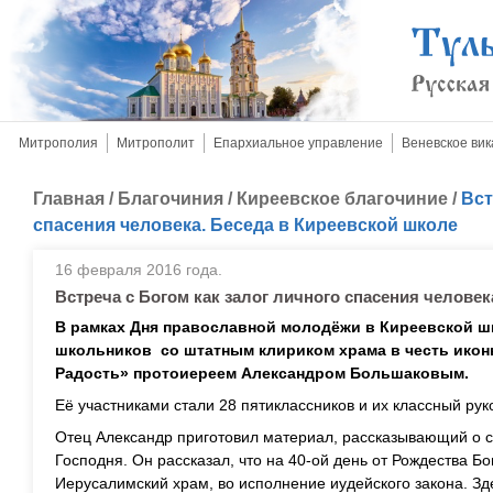
Митрополия
Митрополит
Епархиальное управление
Веневское вик
Главная
/
Благочиния
/
Киреевское благочиние
/
Вст
спасения человека. Беседа в Киреевской школе
16 февраля 2016 года.
Встреча с Богом как залог личного спасения человек
В рамках Дня православной молодёжи в Киреевской ш
школьников со штатным клириком храма в честь икон
Радость» протоиереем Александром Большаковым.
Её участниками стали 28 пятиклассников и их классный ру
Отец Александр приготовил материал, рассказывающий о 
Господня. Он рассказал, что на 40-ой день от Рождества 
Иерусалимский храм, во исполнение иудейского закона. Зд