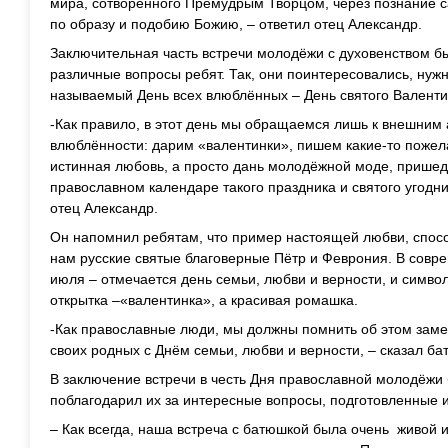
мира, сотворённого Премудрым Творцом, через познание са
по образу и подобию Божию, – ответил отец Александр.
Заключительная часть встречи молодёжи с духовенством б
различные вопросы ребят. Так, они поинтересовались, нуж
называемый День всех влюблённых – День святого Валенти
-Как правило, в этот день мы обращаемся лишь к внешним
влюблённости: дарим «валентинки», пишем какие-то пожел
истинная любовь, а просто дань молодёжной моде, пришед
православном календаре такого праздника и святого угодни
отец Александр.
Он напомнил ребятам, что пример настоящей любви, спос
нам русские святые благоверные Пётр и Феврония. В совре
июля – отмечается день семьи, любви и верности, и символ
открытка –«валентинка», а красивая ромашка.
-Как православные люди, мы должны помнить об этом заме
своих родных с Днём семьи, любви и верности, – сказал ба
В заключение встречи в честь Дня православной молодёжи
поблагодарил их за интересные вопросы, подготовленные 
– Как всегда, наша встреча с батюшкой была очень живой