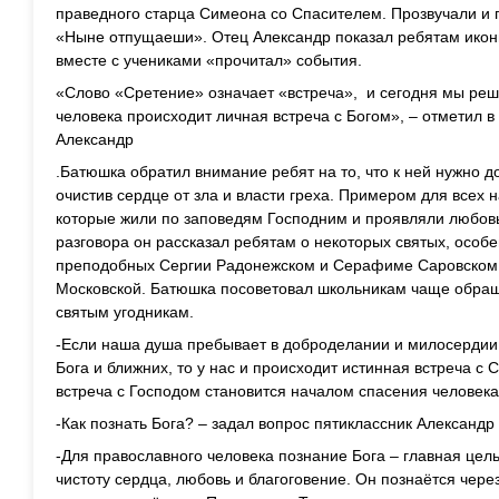
праведного старца Симеона со Спасителем. Прозвучали и 
«Ныне отпущаеши». Отец Александр показал ребятам икон
вместе с учениками «прочитал» события.
«Слово «Сретение» означает «встреча», и сегодня мы реши
человека происходит личная встреча с Богом», – отметил 
Александр
.Батюшка обратил внимание ребят на то, что к ней нужно 
очистив сердце от зла и власти греха. Примером для всех 
которые жили по заповедям Господним и проявляли любовь
разговора он рассказал ребятам о некоторых святых, особе
преподобных Сергии Радонежском и Серафиме Саровском,
Московской. Батюшка посоветовал школьникам чаще обращ
святым угодникам.
-Если наша душа пребывает в доброделании и милосердии, 
Бога и ближних, то у нас и происходит истинная встреча с
встреча с Господом становится началом спасения человека 
-Как познать Бога? – задал вопрос пятиклассник Александр
-Для православного человека познание Бога – главная цель 
чистоту сердца, любовь и благоговение. Он познаётся чер