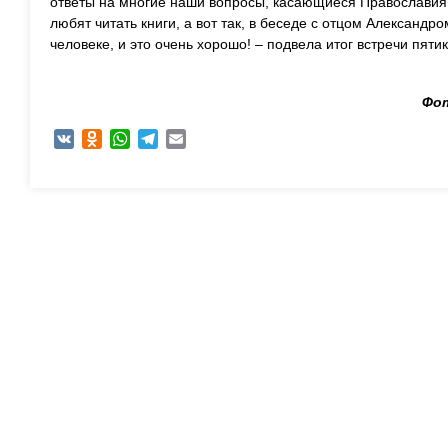
ответы на многие наши вопросы, касающиеся Православия
любят читать книги, а вот так, в беседе с отцом Александро
человеке, и это очень хорошо! – подвела итог встречи пяти
Фот
VK
Odnoklassniki
WhatsApp
Telegram
Email