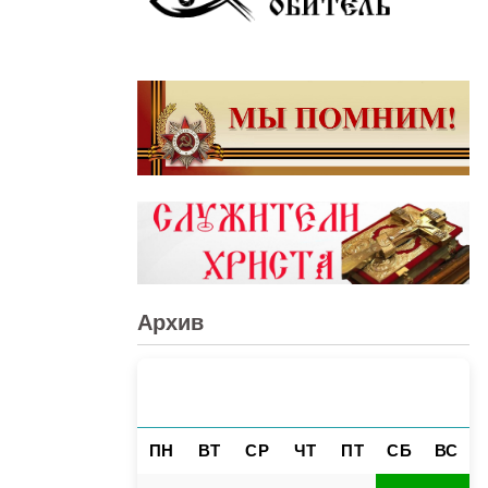
Архив
АВГУСТ 2026
«
»
ПН
ВТ
СР
ЧТ
ПТ
СБ
ВС