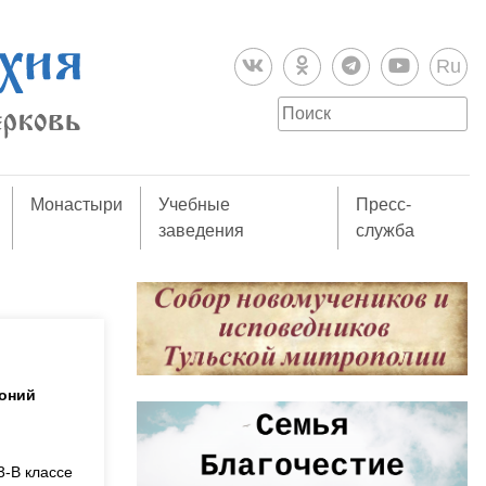
Ru
Монастыри
Учебные
Пресс-
заведения
служба
тоний
3-В классе