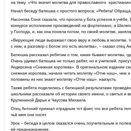
на тему «Что значит молитва для православного христианин
Начал беседу батюшка с простого вопроса: «Ребята! Обращал
Насонова Соня сказала, что просила у Бога успехов в учёбе,
конкурсе исполнения произведений на фортепиано, а Шеле
у Господа, и, как она поняла потом, по своей молитве, заня
«Верующие люди выражают свою веру и любовь в молитве, то
с ним, а разговор с Богом это есть молитва», – сказал отец А
Батюшка рассказал ребятам о том, какие бывают молитвы, гд
Очень удивил батюшка не только ребят, но и учителей, прису
Андерсена «Снежная королева». В оригинальном издании ска
снежная королева, начала читать молитву «Отче наш», чем и
половины из них знают молитву «Отче наш» наизусть.
Также ребята поделились с батюшкой результатами проведён
школьники рассказали об истории своего имени, о святых и 
Крупениной Дарьи и Чаусова Михаила.
Отец Антоний признал отрадным тот факт, что все ребята теп
чьё имя они носят.
Урок – беседа в целом оказался очень поучительным и полезн
её предназначение.