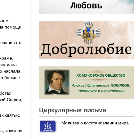
ьном
ила помощи
говаривать
 храме.
ристиана
ую наслала
то больше
ботах
овой Софии,
Циркулярные письма
ех святых,
Молитва о восстановлении мира
а, и каково