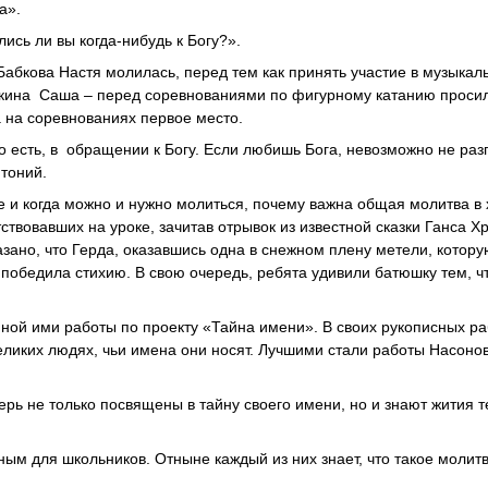
а».
ись ли вы когда-нибудь к Богу?».
 Бабкова Настя молилась, перед тем как принять участие в музыкал
пкина Саша – перед соревнованиями по фигурному катанию прос
ла на соревнованиях первое место.
 есть, в обращении к Богу. Если любишь Бога, невозможно не раз
нтоний.
е и когда можно и нужно молиться, почему важна общая молитва в
тствовавших на уроке, зачитав отрывок из известной сказки Ганса Х
зано, что Герда, оказавшись одна в снежном плену метели, котор
 победила стихию. В свою очередь, ребята удивили батюшку тем, ч
ной ими работы по проекту «Тайна имени». В своих рукописных ра
великих людях, чьи имена они носят. Лучшими стали работы Насон
ерь не только посвящены в тайну своего имени, но и знают жития т
ым для школьников. Отныне каждый из них знает, что такое молитв