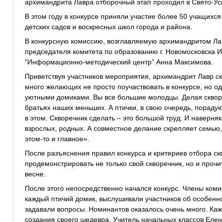
архимандрита Лавра отборочный этап проходил в Свято-У
В этом году в конкурсе приняли участие более 50 учащихс
детских садов и воскресных школ города и района.
В конкурсную комиссию, возглавляемую архимандритом Ла
председателя комитета по образованию г. Новомосковска 
“Информационно-методический центр” Анна Максимова.
Приветствуя участников мероприятия, архимандрит Лавр ска
много желающих не просто поучаствовать в конкурсе, но о
уютными домиками. Вы все большие молодцы. Делая скворе
братьях наших меньших. А птички, в свою очередь, пораду
в этом. Скворечник сделать – это большой труд. И наверн
взрослых, родных. А совместное делание скрепляет семью,
этом-то и главное».
После разъяснения правил конкурса и критериев отбора с
продемонстрировать не только свой скворечник, но и проч
весне.
После этого непосредственно начался конкурс. Члены ком
каждый птичий домик, выслушивали участников об особенно
задавали вопросы. Номинантов оказалось очень много. Ка
создания своего шедевра. Учитель начальных классов Елен