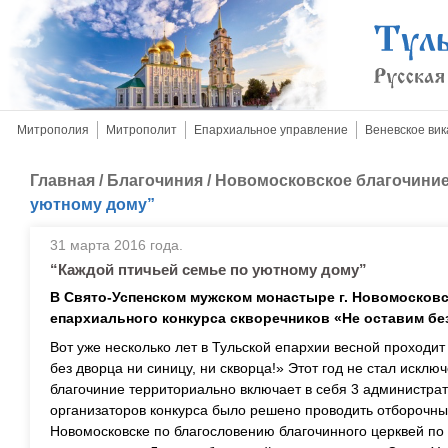
Митрополия
Митрополит
Епархиальное управление
Веневское вик
Главная
/
Благочиния
/
Новомосковское благочини
уютному дому”
31 марта 2016 года.
“Каждой птичьей семье по уютному дому”
В Свято-Успенском мужском монастыре г. Новомосков
епархиального конкурса скворечников «Не оставим без
Вот уже несколько лет в Тульской епархии весной проходит
без дворца ни синицу, ни скворца!» Этот год не стал искл
благочиние территориально включает в себя 3 администра
организаторов конкурса было решено проводить отборочные
Новомосковске по благословению благочинного церквей по