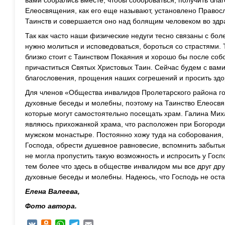
вами собрались вместе, чтобы собороваться, получить бла
Елеосвящения, как его еще называют, установлено Правос
Таинств и совершается оно над болящим человеком во здр
Так как часто наши физические недуги тесно связаны с бо
нужно молиться и исповедоваться, бороться со страстями.
близко стоит с Таинством Покаяния и хорошо бы после соб
причаститься Святых Христовых Таин. Сейчас будем с вами
благословения, прощения наших согрешений и просить здо
Для членов «Общества инвалидов Пролетарского района г
духовные беседы и молебны, поэтому на Таинство Елеосв
которые могут самостоятельно посещать храм. Галина Мих
являюсь прихожанкой храма, что расположен при Богоро
мужском монастыре. Постоянно хожу туда на соборования, 
Господа, обрести душевное равновесие, вспомнить забытые
не могла пропустить такую возможность и испросить у Госп
тем более что здесь в обществе инвалидом мы все друг др
духовные беседы и молебны. Надеюсь, что Господь не оста
Елена Валеева,
Фото автора.
VK
Odnoklassniki
WhatsApp
Telegram
Email