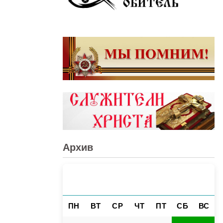
Архив
АВГУСТ 2026
«
»
ПН
ВТ
СР
ЧТ
ПТ
СБ
ВС