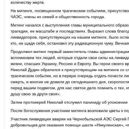
количеству жертв.
На митинге, посвященном трагическим событиям, присутство
ЧАЭС, члены их семей и общественность города.
Митинг начался с выступления главы муниципального образ
трагедии, ее масштабе и последствиях. Выразил слова бла
ликвидаторов, присутствующих на нашем митинге, было оста
кто, не щадя себя, остановил эту радиационную чуму. Вечная
Продолжил митинг первый заместитель главы администраци
вспоминаем тех людей, которые отдали свои силы на ликвид
жизни, спасших Украину, Россию и Европу. Вы герои своего 
Николай Дудин обратился к присутствующим на митинге со 
трагическом событии, но в первую очередь отдать почести л
смерть, и многие не дожили до сегодняшнего дня, скоропост
перед вашим подвигом, для нас святое дело помнить о тех, к
душу свою за други своя».
Затем протоиерей Николай отслужил панихиду об упокоении 
После богослужения участники митинга возложили цветы к 
Участник ликвидации аварии на Чернобыльской АЭС Сергей Г
добровольцев для оказания помощи шахте «Никулинская», чт