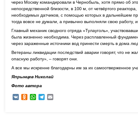
через Москву командировали в Чернобыль, хотя прямо об эт
непосредственной близости, в 100 м, от четвёртого реактор
необходимых датчиков, с помощью которых в дальнейшем пр
тогда вовсе не думали, а привычно выполняли свою работу, 
Главный механик сводного отряда «Тулауголь», участвовавш
была жизненно необходима. Через расплавленный фундамент в
через зараженные источники вод принести смерть в дома люд
Ветераны ликвидации последствий аварии говорят, что не жа
опасную работу», – говорят они.
А все мы искренне благодарны им за их самоотверженное уч
Япрынцев Николай
Фото автора
VK
Odnoklassniki
WhatsApp
Telegram
Email