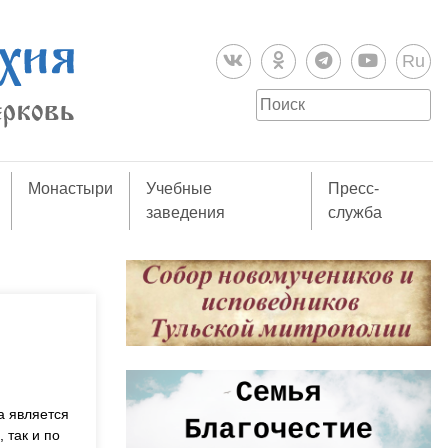
Ru
Монастыри
Учебные
Пресс-
заведения
служба
а является
 так и по