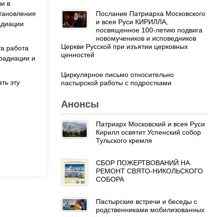
и в
Послание Патриарха Московского
становления
и всея Руси КИРИЛЛА,
адиации
посвященное 100-летию подвига
новомучеников и исповедников
Церкви Русской при изъятии церковных
та работа
ценностей
 радиации и
Циркулярное письмо относительно
ть эту
пастырской работы с подростками
Анонсы
Патриарх Московский и всея Руси
Кирилл освятит Успенский собор
Тульского кремля
СБОР ПОЖЕРТВОВАНИЙ НА
РЕМОНТ СВЯТО-НИКОЛЬСКОГО
СОБОРА
Пастырские встречи и беседы с
родственниками мобилизованных