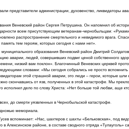
вали представители администрации, духовенство, ликвидаторы ава
ования Веневский район Сергея Петрушина. Он напомнил об истор
годарности всем присутствующим ветеранам-чернобыльцам: «Рукам
новлено распространение смертельного и невидимого врага. Спаси
 память тем героям, которых сегодня с нами нет».
и муниципального образования Веневский район Дмитрий Солдато
ацию аварии, людей, совершивших подвиг ценой собственного здор
времени, низкий вам поклон». Благочинный Веневских церквей прот
следующими словами: «Мы сегодня собрались не просто вспомнить
иквидаторам этой страшной аварии, это люди – герои, которые шли
ижно скончавшись от язв, полученных в этой катастрофе. Мы прекл
то исполнил дело по слову Христа: «Нет больше той любви, аще кт
всех, до смерти уязвленных в Чернобыльской катастрофе.
подножью мемориала.
усев вспоминает: «Нас, шахтеров с шахты «Бельковская», под вид
о в Алексинском районе, в составе сводного отряда «Тулауголь» 