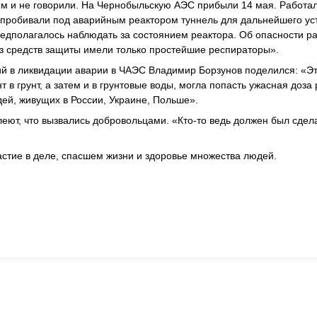
ом и не говорили. На Чернобыльскую АЭС прибыли 14 мая. Работал
а, пробивали под аварийным реактором туннель для дальнейшего у
едполагалось наблюдать за состоянием реактора. Об опасности р
из средств защиты имели только простейшие респираторы».
ий в ликвидации аварии в ЧАЭС Владимир Борзунов поделился: «Э
 грунт, а затем и в грунтовые воды, могла попасть ужасная доза
ей, живущих в России, Украине, Польше».
леют, что вызвались добровольцами. «Кто-то ведь должен был сдела
астие в деле, спасшем жизни и здоровье множества людей.