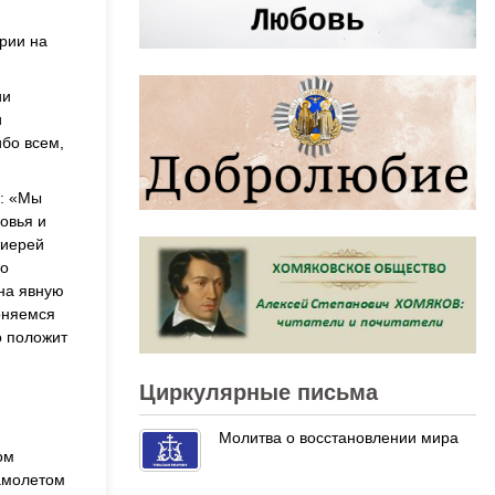
рии на
ии
и
бо всем,
в: «Мы
овья и
оиерей
 о
 на явную
оняемся
о положит
Циркулярные письма
Молитва о восстановлении мира
ом
самолетом