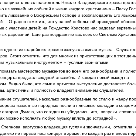
 поприветствовал настоятель Николо-Владимирского храма прото
о из важнейших событий в жизни каждого христианина – Пасху Го
лить ликование о Воскресшем Господе и возблагодарить Его языком
ей. – Отрадно отметить, что у нашей небольшой приходской общин
ые с участием детей: на Рождество Христово нас радовал вертепный
ных дарований. Еще раз поздравляю вас всех со Светлым Христов
ми одного из старейших храмов зазвучала живая музыка. Слушате
ов. Стоит отметить, что для многих из присутствующих в этот день
ым музыкальным инструментом – гуслями звончатыми.
оказать мастерство музыкантов во всем его разнообразии и полно
 концерта предстал сводный ансамбль. И каждая новый выход на
м. Видно было, что самим артистам выступление доставляет бол
ны, артистичны и полностью владеют вниманием слушателей.
ание слушателей, насколько разнообразные по стилю и жанру пр
м хорошо известные народные песни и плясовые мелодии в соврем
 авторов. Думаю, что сегодня вы убедились, что, вопреки сложив
ах можно исполнять любую музыку вплоть до эстрадной».
га Степнова, виртуозно владеющая гуслями звончатыми, отметила, 
о далеко не первый наш концерт в храме, но каждый раз я вновь пе