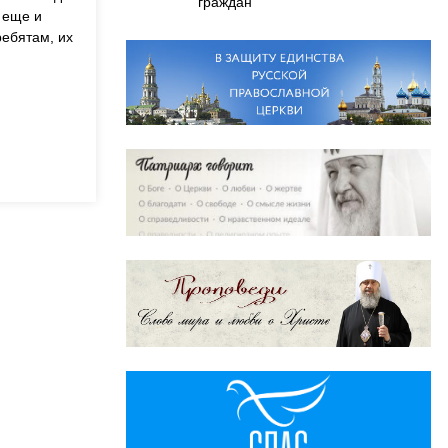
граждан
 еще и
ребятам, их