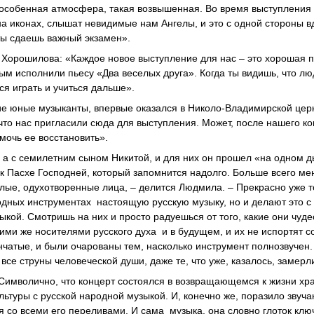
ь особенная атмосфера, такая возвышенная. Во время выступления 
а иконах, слышат невидимые нам Ангелы, и это с одной стороны в
 ты сдаешь важный экзамен».
Хорошилова: «Каждое новое выступление для нас – это хорошая п
м исполнили пьесу «Два веселых друга». Когда ты видишь, что лю
ся играть и учиться дальше».
гие юные музыканты, впервые оказался в Николо-Владимирской церк
 что нас пригласили сюда для выступления. Может, после нашего к
мочь ее восстановить».
а с семилетним сыном Никитой, и для них он прошел «на одном д
к Пасхе Господней, который запомнится надолго. Больше всего ме
лые, одухотворенные лица, – делится Людмила. – Прекрасно уже то
родных инструментах настоящую русскую музыку, но и делают это с
ыкой. Смотришь на них и просто радуешься от того, какие они чуде
кими же носителями русского духа и в будущем, и их не испортят 
нчатые, и были очарованы тем, насколько инструмент полнозвучен.
все струны человеческой души, даже те, что уже, казалось, замерл
имволично, что концерт состоялся в возвращающемся к жизни хра
ьтуры с русской народной музыкой. И, конечно же, поразило звуча
я со всеми его переливами. И сама музыка, она словно глоток кл