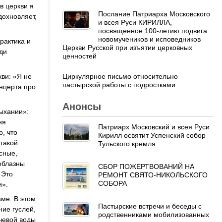
в церкви я
Послание Патриарха Московского
дохновляет,
и всея Руси КИРИЛЛА,
посвященное 100-летию подвига
новомучеников и исповедников
рактика и
Церкви Русской при изъятии церковных
ди
ценностей
Циркулярное письмо относительно
ви: «Я не
пастырской работы с подростками
онцерта про
Анонсы
ыхании»:
ня
Патриарх Московский и всея Руси
, что
Кирилл освятит Успенский собор
 такой
Тульского кремля
сные,
соблазны
СБОР ПОЖЕРТВОВАНИЙ НА
 Это
РЕМОНТ СВЯТО-НИКОЛЬСКОГО
СОБОРА
и».
ме. В этом
Пастырские встречи и беседы с
ние гуслей,
родственниками мобилизованных
ючевой воды