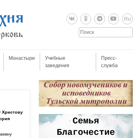
Ru
Монастыри
Учебные
Пресс-
заведения
служба
у Христову
ория
лаевну