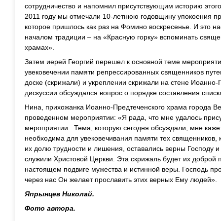
сотрудничество и напомнил присутствующим историю этог
2011 году мы отмечали 10-летнюю годовщину упокоения пр
которое пришлось как раз на Фомино воскресенье. И это н
началом традиции – на «Красную горку» вспоминать свяще
храмах».
Затем иерей Георгий перешел к основной теме мероприяти
увековечении памяти репрессированных священников пут
доске (скрижали) и укреплении скрижали на стене Иоанно-
дискуссии обсуждался вопрос о порядке составления списк
Нина, прихожанка Иоанно-Предтеченского храма города В
проведенном мероприятии: «Я рада, что мне удалось прис
мероприятии. Тема, которую сегодня обсуждали, мне кажет
необходима для увековечивания памяти тех священников, 
их долю трудности и лишения, оставались верны Господу и
служили Христовой Церкви. Эта скрижаль будет их доброй
настоящем подвиге мужества и истинной веры. Господь про
через нас Он желает прославить этих верных Ему людей».
Япрынцев Николай.
Фото автора.