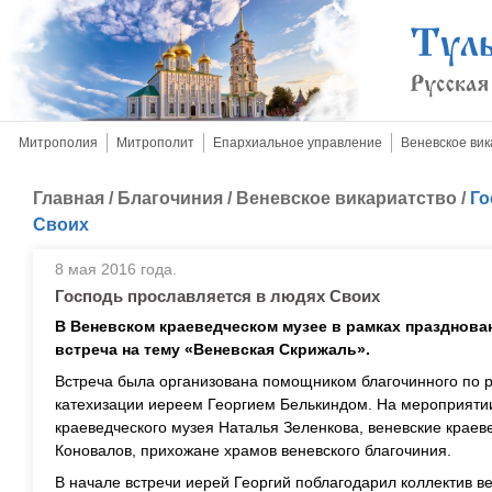
Митрополия
Митрополит
Епархиальное управление
Веневское вик
Главная
/
Благочиния
/
Веневское викариатство
/
Го
Своих
8 мая 2016 года.
Господь прославляется в людях Своих
В Веневском краеведческом музее в рамках празднова
встреча на тему «Веневская Скрижаль».
Встреча была организована помощником благочинного по 
катехизации иереем Георгием Белькиндом. На мероприятии
краеведческого музея Наталья Зеленкова, веневские крае
Коновалов, прихожане храмов веневского благочиния.
В начале встречи иерей Георгий поблагодарил коллектив ве