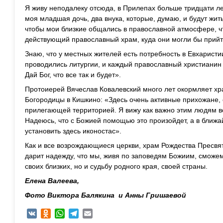
Я живу неподалеку отсюда, в Прилепах больше тридцати ле
моя младшая дочь, два внука, которые, думаю, и будут жить
чтобы мои близкие общались в православной атмосфере, ч
действующий православный храм, куда они могли бы прий
Знаю, что у местных жителей есть потребность в Евхаристи
проводились литургии, и каждый православный христианин 
Дай Бог, что все так и будет».
Протоиерей Вячеслав Ковалевский много лет окормляет хр
Богородицы в Кишкино: «Здесь очень активные прихожане, 
прилегающей территорией. Я вижу как важно этим людям в
Надеюсь, что с Божией помощью это произойдет, а в бли
установить здесь иконостас».
Как и все возрождающиеся церкви, храм Рождества Пресв
дарит надежду, что мы, живя по заповедям Божиим, сможем
своих близких, но и судьбу родного края, своей страны.
Елена Валеева,
Фото Виктора Балякина и Анны Гришаевой
VK
Odnoklassniki
WhatsApp
Telegram
Email