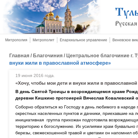
Митрополия
Митрополит
Епархиальное управление
Веневское вик
Главная
/
Благочиния
/
Центральное благочиние г. 
внуки жили в православной атмосфере»
19 июня 2016 года.
«Хочу, чтобы мои дети и внуки жили в православно
В день Святой Троицы в возрождающемся храме Рожд
деревни Кишкино протоиерей Вячеслав Ковалевский о
Соборно обратиться ко Господу в день любимого в народе
окрестных населенных пунктов и дачники, приехавшие на л
инициативная группа прихожан подготовила возрождающу
территорию к богослужению. Их усилиями храм буквально 
березы, свежескошенной травой и цветами он напомнил об