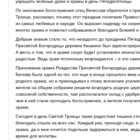
украшать зеленью дома и храмы в день Пятидесятницы.
По окончании богослужения отец Вячеслав обратился к пр
Троице, рассказал, почему этот праздник почитаем Право
из самых любимых в народе. Он выразил надежду на скор
многих храма и пожелал собравшимся благодати Божией и 
Добрым знаком стало то, что незадолго до праздника Пят
Пресвятой Богородицы деревни Кишкино был зарегистриро
А весть о том, что в храме скоро будет установлен иконос
радостью. Ведь храм потихоньку возрождается – и это само
Прихожанка храма Рождества Пресвятой Богородицы дере
Белова была одной из тех, кто еще в конце прошлого века 
родного храма, но и прикладывал к этому всяческие усилия
жители на общем собрании решили возродить родную церко
совхозной собственности, там располагался склад с удобр
чем в ней стали проходить богослужения, а жители получи
храме.
Сегодня в день Святой Троицы такая радостная тишина сто
благодать сошла на всех нас. Каждый раз, приходя сюда, я 
храма, да и мне хочется подольше задержаться в нем, ведь
время для молитвы.