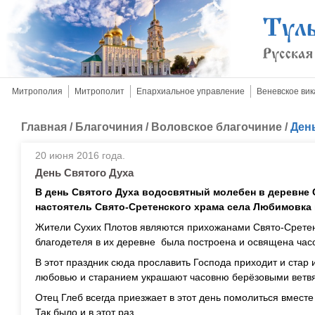
Митрополия
Митрополит
Епархиальное управление
Веневское вик
Главная
/
Благочиния
/
Воловское благочиние
/
Ден
20 июня 2016 года.
День Святого Духа
В день Святого Духа водосвятный молебен в деревне
настоятель Свято-Сретенского храма села Любимовка 
Жители Сухих Плотов являются прихожанами Свято-Сретен
благодетеля в их деревне была построена и освящена часо
В этот праздник сюда прославить Господа приходит и стар
любовью и старанием украшают часовню берёзовыми ветвя
Отец Глеб всегда приезжает в этот день помолиться вместе
Так было и в этот раз.