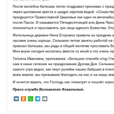
После молебна батюшка тепло поздравил прихожан с праз
через целование креста и щедро окропив водой: «Сошестви
празднуется Православной Церковью как один из величайш
после Пасхи. И называется Пятидесятницей или Днем Пре
поклоняться и прославлять три лица единого Божества: Отц
Жительница деревни Нина Егоровна привела на праздник и
часовне очень хорошо. Сельчане летом заняты работой на ог
приехал батюшка, мы рады в общей молитве прославить Бо
Мои внуки сегодня молились вместе со мной и это очень п
Татьяна Ивановна, прихожанка: «Большое спасибо отцу Глеб
нам в наше селение на празднование Духова Дня. Сельчан
самого утра видно, как текут ручейки наших бабушек в плат
всем миром, мы призываем благодать на нас и на нашу зе
И хочется верить, что Господь нас помилует и пошлёт хор
Пресс-служба Воловского благочиния.
VK
Odnoklassniki
WhatsApp
Telegram
Email