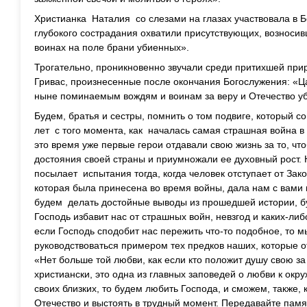
Христианка Наталия со слезами на глазах участвовала в Б
глубокого сострадания охватили присутствующих, возносив
воинах на поле брани убиенных».
Трогательно, проникновенно звучали среди притихшей при
Гривас, произнесенные после окончания Богослужения: «Ц
ныне поминаемым вождям и воинам за веру и Отечество у
Будем, братья и сестры, помнить о том подвиге, который 
лет с того момента, как началась самая страшная война в 
это время уже первые герои отдавали свою жизнь за то, ч
достояния своей страны и приумножали ее духовный рост. 
посылает испытания тогда, когда человек отступает от Зак
которая была принесена во время войны, дала нам с вами
будем делать достойные выводы из прошедшей истории, бу
Господь избавит нас от страшных войн, невзгод и каких-либ
если Господь сподобит нас пережить что-то подобное, то 
руководствоваться примером тех предков наших, которые о
«Нет больше той любви, как если кто положит душу свою за 
христиански, это одна из главных заповедей о любви к ок
своих близких, то будем любить Господа, и сможем, также, 
Отечество и выстоять в трудный момент. Передавайте пам