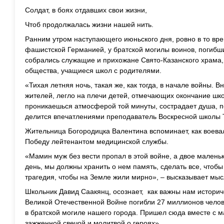
Солдат, в боях отдавших свои жизни,
Чтоб продолжалась жизни нашей нить.
Ранним утром наступающего июньского дня, ровно в то вре
фашистской Германией, у братской могилы воинов, погибш
собрались служащие и прихожане Свято-Казанского храма, 
общества, учащиеся школ с родителями.
«Тихая летняя ночь, такая же, как тогда, в начале войны.
жителей, легло на плечи детей, отмечающих окончание шко
проникаешься атмосферой той минуты, сострадает душа, п
делится впечатлениями преподаватель Воскресной школы 
Жительница Богородицка Валентина вспоминает, как воевал
Победу лейтенантом медицинской службы.
«Мамин муж без вести пропал в этой войне, а двое маленьк
день, мы должны хранить о нем память, сделать все, чтобы
трагедия, чтобы на Земле жили мирно», – высказывает мы
Школьник Давид Саакянц, осознает, как важны нам историч
Великой Отечественной Войне погибли 27 миллионов челов
в братской могиле нашего города. Пришел сюда вместе с ма
зажженной свечой и молитвой о героях».