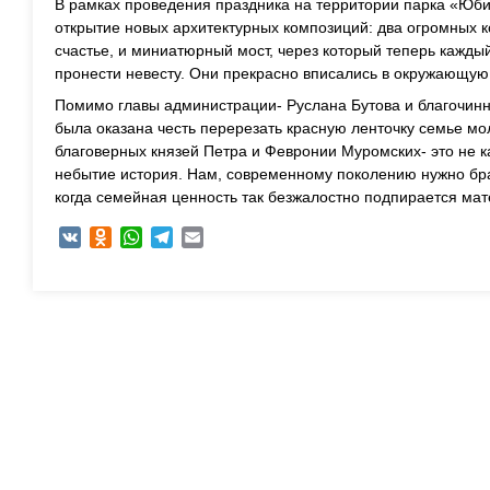
В рамках проведения праздника на территории парка «Юб
открытие новых архитектурных композиций: два огромных
счастье, и миниатюрный мост, через который теперь кажд
пронести невесту. Они прекрасно вписались в окружающую 
Помимо главы администрации- Руслана Бутова и благочинн
была оказана честь перерезать красную ленточку семье м
благоверных князей Петра и Февронии Муромских- это не к
небытие история. Нам, современному поколению нужно бра
когда семейная ценность так безжалостно подпирается ма
VK
Odnoklassniki
WhatsApp
Telegram
Email