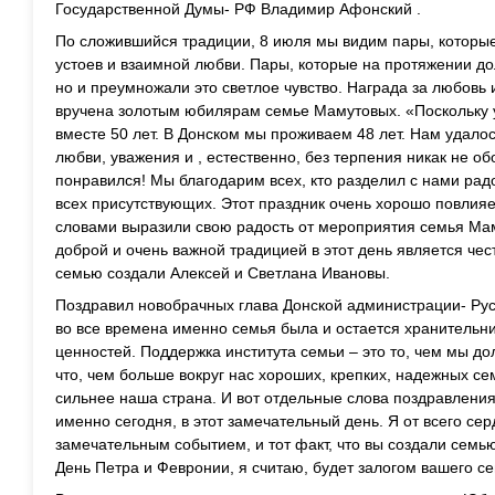
Государственной Думы- РФ Владимир Афонский .
По сложившийся традиции, 8 июля мы видим пары, котор
устоев и взаимной любви. Пары, которые на протяжении дол
но и преумножали это светлое чувство. Награда за любовь
вручена золотым юбилярам семье Мамутовых. «Поскольку у
вместе 50 лет. В Донском мы проживаем 48 лет. Нам удал
любви, уважения и , естественно, без терпения никак не о
понравился! Мы благодарим всех, кто разделил с нами рад
всех присутствующих. Этот праздник очень хорошо повлияе
словами выразили свою радость от мероприятия семья Ма
доброй и очень важной традицией в этот день является че
семью создали Алексей и Светлана Ивановы.
Поздравил новобрачных глава Донской администрации- Рус
во все времена именно семья была и остается хранительни
ценностей. Поддержка института семьи – это то, чем мы д
что, чем больше вокруг нас хороших, крепких, надежных се
сильнее наша страна. И вот отдельные слова поздравления
именно сегодня, в этот замечательный день. Я от всего се
замечательным событием, и тот факт, что вы создали семью
День Петра и Февронии, я считаю, будет залогом вашего се