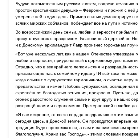
Будучи потомственным русским князем, вопреки желанию го
простой крестьянской девушке – Февронии и прожил с ней 
умерев с ней в один день. Пример святых демонстрирует н
всяких мирских соблазнов, побеждает все на пути к истинн
Во всероссийский день семьи, любви и верности прибыли п
присутствующих с праздником. Благочинный церквей по Но
и г. Донскому- архимандрит Лавр произнес горожанам поуч
«Вот уже несколько лет, как в нашем Отечестве утверждён 
любви и верности, приуроченный к церковному дню памяти
Отрадно, что в век крайнего легкомыслия и развращённост
призывающие нас к семейному идеалу! И всё-таки не может
когда слышит о супружестве гармоничном, о счастье неруш
предательства и измен! Любовь супружеская, освящённая 
скреплённая благодатью венчания, прекрасна. Пусть же, др
огонёк радостного служения семье и друг другу в наших се
развращённости и вероломства! Претерпевший в любви до 
«Я вас искренне, от всего сердца поздравляю с этим замеч
сегодня здесь, в Донской земле. Он проводится впервые на
традиция будет продолжаться, а вам и вашим семьям крепко
благополучия. Храни вас Господь»,- этими словами поздра