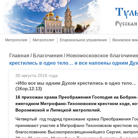
Митрополия
Митрополит
Епархиальное управление
Веневское вик
Главная
/
Благочиния
/
Новомосковское благочини
крестились в одно тело… и все напоены одним Духо
30 августа 2016 года.
«Ибо все мы одним Духом крестились в одно тело…
(1Кор.12:13)
16 прихожан храма Преображения Господня на Бобрик-
ежегодном Митрофано-Тихоновском крестном ходе, ко
Воронежской и Липецкой митрополий.
Четвертый год подряд прихожане храма Преображения Госп
принимают участие в Митрофано-Тихоновском крестном хо
благословению Высокопреосвященнейшего Сергия, митропо