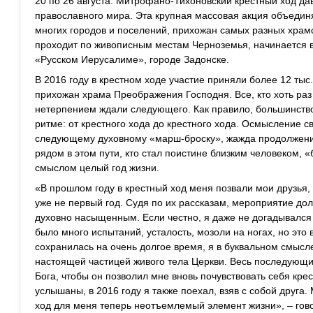
20 по 26 августа. Митрофано-Тихоновский крестный ход да
православного мира. Эта крупная массовая акция объедин
многих городов и поселений, прихожан самых разных храм
проходит по живописным местам Черноземья, начинается в
«Русском Иерусалиме», городе Задонске.
В 2016 году в крестном ходе участие приняли более 12 тыс
прихожан храма Преображения Господня. Все, кто хоть раз
нетерпением ждали следующего. Как правило, большинство
ритме: от крестного хода до крестного хода. Осмысление с
следующему духовному «марш-броску», жажда продолжения
рядом в этом пути, кто стал поистине близким человеком, 
смыслом целый год жизни.
«В прошлом году в крестный ход меня позвали мои друзья,
уже не первый год. Судя по их рассказам, мероприятие до
духовно насыщенным. Если честно, я даже не догадывался 
было много испытаний, усталость, мозоли на ногах, но это 
сохранилась на очень долгое время, я в буквальном смысл
настоящей частицей живого тела Церкви. Весь последующий
Бога, чтобы он позволил мне вновь почувствовать себя кр
услышаны, в 2016 году я также поехал, взяв с собой друга
ход для меня теперь неотъемлемый элемент жизни», – гов