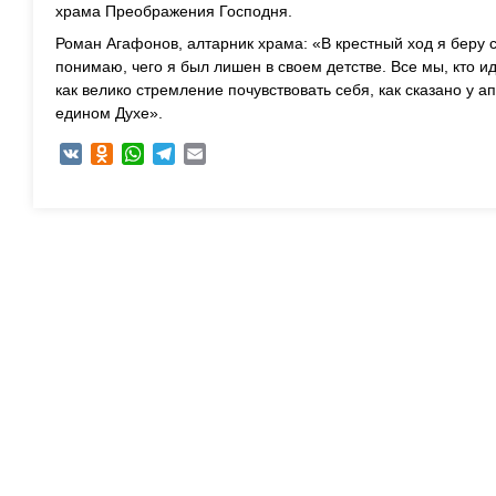
храма Преображения Господня.
Роман Агафонов, алтарник храма: «В крестный ход я беру 
понимаю, чего я был лишен в своем детстве. Все мы, кто ид
как велико стремление почувствовать себя, как сказано у а
едином Духе».
VK
Odnoklassniki
WhatsApp
Telegram
Email