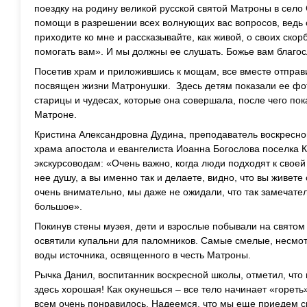
поездку на родину великой русской святой Матроны в село
помощи в разрешении всех волнующих вас вопросов, ведь с
приходите ко мне и рассказывайте, как живой, о своих скорб
помогать вам». И мы должны ее слушать. Божье вам благо
Посетив храм и приложившись к мощам, все вместе отправи
посвящен жизни Матронушки. Здесь детям показали ее фот
старицы и чудесах, которые она совершала, после чего по
Матроне.
Кристина Александровна Дудина, преподаватель воскресн
храма апостола и евангелиста Иоанна Богослова поселка К
экскурсоводам: «Очень важно, когда люди подходят к свое
нее душу, а вы именно так и делаете, видно, что вы живет
очень внимательно, мы даже не ожидали, что так замечат
большое».
Покинув стены музея, дети и взрослые побывали на святом 
освятили купальни для паломников. Самые смелые, несмотр
воды источника, освященного в честь Матроны.
Рычка Данил, воспитанник воскресной школы, отметил, что
здесь хорошая! Как окунешься – все тело начинает «гореть»
всем очень понравилось. Надеемся, что мы еще приедем с