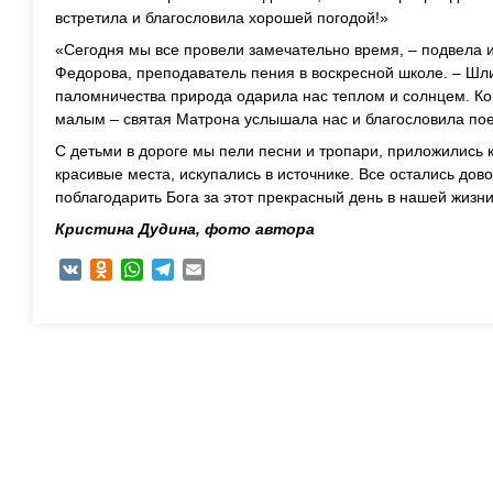
встретила и благословила хорошей погодой!»
«Сегодня мы все провели замечательно время, – подвела 
Федорова, преподаватель пения в воскресной школе. – Шл
паломничества природа одарила нас теплом и солнцем. К
малым – святая Матрона услышала нас и благословила пое
С детьми в дороге мы пели песни и тропари, приложились
красивые места, искупались в источнике. Все остались дов
поблагодарить Бога за этот прекрасный день в нашей жизни
Кристина Дудина, фото автора
VK
Odnoklassniki
WhatsApp
Telegram
Email