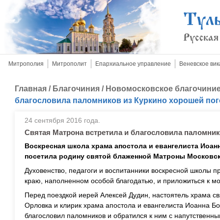
Митрополия
Митрополит
Епархиальное управление
Веневское вик
Главная
/
Благочиния
/
Новомосковское благочини
благословила паломников из Куркино хорошей пог
24 сентября 2016 года.
Святая Матрона встретила и благословила паломник
Воскресная школа храма апостола и евангелиста Иоан
посетила родину святой блаженной Матроны Московск
Духовенство, педагоги и воспитанники воскресной школы п
краю, наполненном особой благодатью, и приложиться к 
Перед поездкой иерей Алексей Дудин, настоятель храма с
Орловка и клирик храма апостола и евангелиста Иоанна Бо
благословил паломников и обратился к ним с напутственн