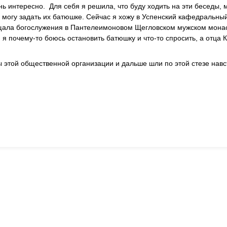
 интересно. Для себя я решила, что буду ходить на эти беседы, 
я могу задать их батюшке. Сейчас я хожу в Успенский кафедральны
ещала богослужения в Пантелеимоновом Щегловском мужском монас
я почему-то боюсь остановить батюшку и что-то спросить, а отца 
ны этой общественной организации и дальше шли по этой стезе навс