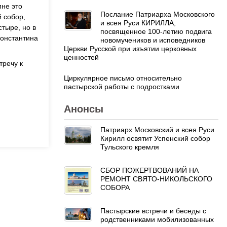
мне это
Послание Патриарха Московского
й собор,
и всея Руси КИРИЛЛА,
тыре, но в
посвященное 100-летию подвига
Константина
новомучеников и исповедников
Церкви Русской при изъятии церковных
ценностей
тречу к
Циркулярное письмо относительно
пастырской работы с подростками
Анонсы
Патриарх Московский и всея Руси
Кирилл освятит Успенский собор
Тульского кремля
СБОР ПОЖЕРТВОВАНИЙ НА
РЕМОНТ СВЯТО-НИКОЛЬСКОГО
СОБОРА
Пастырские встречи и беседы с
родственниками мобилизованных