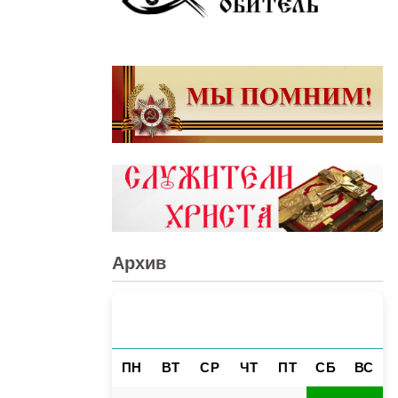
Архив
АВГУСТ 2026
«
»
ПН
ВТ
СР
ЧТ
ПТ
СБ
ВС