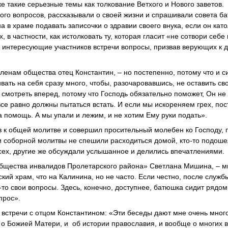
е такие серьезные темы как толкование Ветхого и Нового заветов.
ого вопросов, рассказывали о своей жизни и спрашивали совета б
в храме подавать записочки о здравии своего внука, если он като
в частности, как истолковать ту, которая гласит «не сотвори себе
е интересующие участников встречи вопросы, призвав верующих к 
ленам общества отец Константин, – но постепенно, потому что и с
вать на себя сразу много, чтобы, разочаровавшись, не оставить св
 смотреть вперед, потому что Господь обязательно поможет, Он не
все равно должны пытаться встать. И если мы искореняем грех, по
а помощь. А мы упали и лежим, и не хотим Ему руки подать».
в к общей молитве и совершил просительный молебен ко Господу, 
и соборной молитвы не спешили расходиться домой, кто-то подоше
всех, другие же обсуждали услышанное и делились впечатлениями.
«Общества инвалидов Пролетарского района» Светлана Мишина, – 
кий храм, что на Калинина, но не часто. Если честно, после служб
то свои вопросы. Здесь, конечно, доступнее, батюшка сидит рядом
прос».
встречи с отцом Константином: «Эти беседы дают мне очень мног
 о Божией Матери, и об истории православия, и вообще о многих 