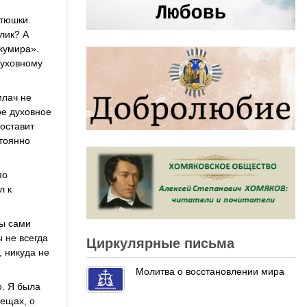
атюшки.
лик? А
 кумира».
духовному
илач не
ое духовное
 оставит
стоянно
по
л к
мы сами
ы не всегда
Циркулярные письма
, никуда не
Молитва о восстановлении мира
о. Я была
вещах, о