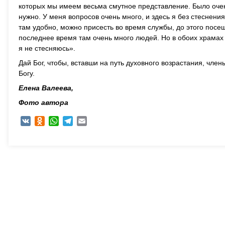
которых мы имеем весьма смутное представление. Было очень
нужно. У меня вопросов очень много, и здесь я без стеснени
там удобно, можно присесть во время службы, до этого пос
последнее время там очень много людей. Но в обоих храмах 
я не стесняюсь».
Дай Бог, чтобы, вставши на путь духовного возрастания, чле
Богу.
Елена Валеева,
Фото автора
VK
Odnoklassniki
WhatsApp
Telegram
Email