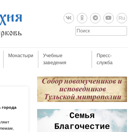
Ru
Монастыри
Учебные
Пресс-
заведения
служба
 города
мляет
блемам,