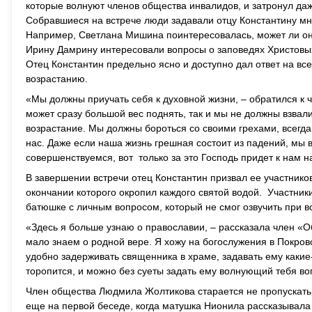
которые волнуют членов общества инвалидов, и затронул даж
Собравшиеся на встрече люди задавали отцу Константину мн
Например, Светлана Мишина поинтересовалась, может ли она 
Ирину Дамрину интересовали вопросы о заповедях Христовых, 
Отец Константин предельно ясно и доступно дал ответ на вс
возрастанию.
«Мы должны приучать себя к духовной жизни, – обратился к ч
может сразу большой вес поднять, так и мы не должны взвали
возрастание. Мы должны бороться со своими грехами, всегда
нас. Даже если наша жизнь грешная состоит из падений, мы 
совершенствуемся, вот только за это Господь придет к нам н
В завершении встречи отец Константин призвал ее участнико
окончании которого окропил каждого святой водой. Участник
батюшке с личным вопросом, который не смог озвучить при 
«Здесь я больше узнаю о православии, – рассказала член 
мало знаем о родной вере. Я хожу на богослужения в Покровс
удобно задерживать священника в храме, задавать ему какие-
торопится, и можно без суеты задать ему волнующий тебя во
Член общества Людмила Жолтикова старается не пропускать 
еще на первой беседе, когда матушка Нионила рассказывала