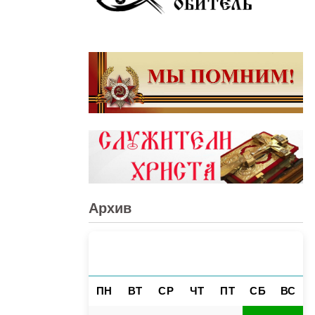
Архив
АВГУСТ 2026
«
»
ПН
ВТ
СР
ЧТ
ПТ
СБ
ВС