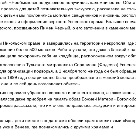
етей: «Необыкновенно душевное получилось паломничество. Обита
провела для детей познавательную экскурсию, рассказала не толь
 с детьми мы поклонились могилам священников и инокинь, распо
ые иконы и оформление верхнего Успенского храма. Большое впеч
дского, прозванного Пимен Черный, о его заточении в каменном м
м Никольском храме, а завершилась на территории некрополя, где 
оение более 500 монахов. Ребята узнали, что даже в близкий к н
авещали похоронить себя на кладбище, расположенном вокруг оби
 благословению Тульского митрополита Серапиона (Фадеева) Успенс
я организации подворья, а 1 ноября того же года он был обраще
юля 1999 года сестричество было преобразовано в женский монаст
она и по сей день возглавляет обитель.
гих поразило убранство верхнего и нижнего храмов, а также иконы,
алясов даже приобрел на память образ Божией Матери «Боголюбс
Хромов рассказали, что им очень понравилась экскурсия и интересн
астырь, дети вместе с педагогами обошли храм с молитвами «Бого
 уже в Веневе, где познакомились с другими храмами и