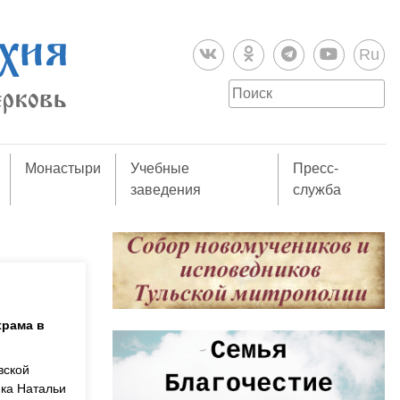
Ru
Монастыри
Учебные
Пресс-
заведения
служба
храма в
вской
нка Натальи