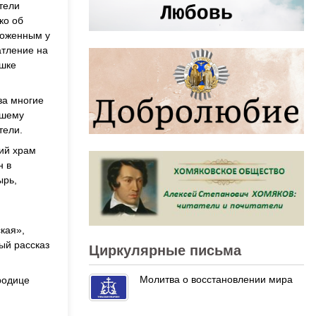
тели
ко об
ложенным у
атление на
ешке
за многие
ашему
тели.
кий храм
н в
ырь,
кая»,
ый рассказ
Циркулярные письма
Молитва о восстановлении мира
родице