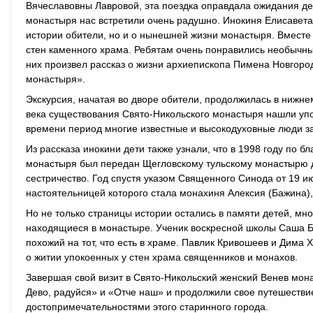
Вячеславовны Лавровой, эта поездка оправдала ожидания д
монастыря нас встретили очень радушно. Инокиня Елисавета 
истории обители, но и о нынешней жизни монастыря. Вместе
стен каменного храма. Ребятам очень понравились необычн
них произвел рассказ о жизни архиепископа Пимена Новгоро
монастыря».
Экскурсия, начатая во дворе обители, продолжилась в нижне
века существования Свято-Никольского монастыря нашли упок
времени период многие известные и высокодуховные люди з
Из рассказа инокини дети также узнали, что в 1998 году по
монастыря был передан Щегловскому тульскому монастырю дл
сестричество. Год спустя указом Священного Синода от 19 и
настоятельницей которого стала монахиня Алексия (Бажина), 
Но не только страницы истории остались в памяти детей, мно
находящиеся в монастыре. Ученик воскресной школы Саша Б
похожий на тот, что есть в храме. Павлик Кривошеев и Дима 
о житии упокоенных у стен храма священников и монахов.
Завершая свой визит в Свято-Никольский женский Венев мон
Дево, радуйся» и «Отче наш» и продолжили свое путешествие
достопримечательностями этого старинного города.