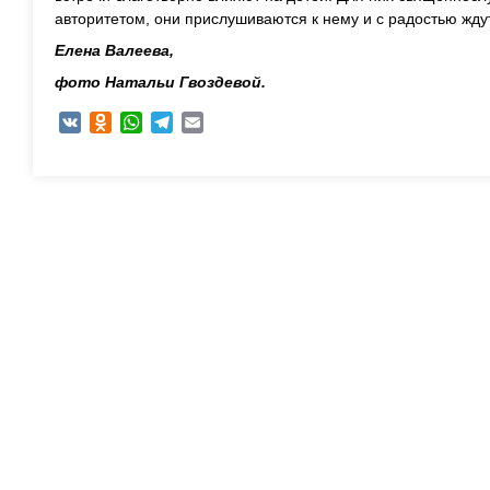
авторитетом, они прислушиваются к нему и с радостью ждут
Елена Валеева,
фото Натальи Гвоздевой.
VK
Odnoklassniki
WhatsApp
Telegram
Email