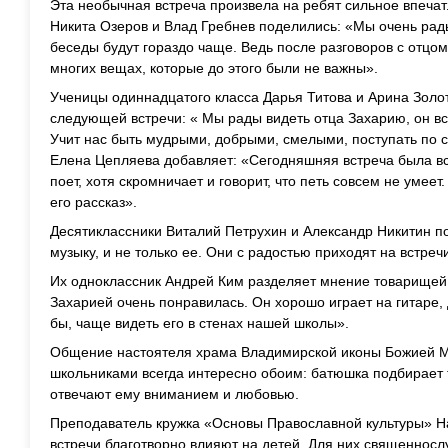
Эта необычная встреча произвела на ребят сильное впечат
Никита Озеров и Влад Гребнев поделились: «Мы очень рады
беседы будут гораздо чаще. Ведь после разговоров с отцо
многих вещах, которые до этого были не важны».
Ученицы одиннадцатого класса Дарья Титова и Арина Золо
следующей встречи: « Мы рады видеть отца Захарию, он все
Учит нас быть мудрыми, добрыми, смелыми, поступать по с
Елена Цепляева добавляет: «Сегодняшняя встреча была вс
поет, хотя скромничает и говорит, что петь совсем не умее
его рассказ».
Десятиклассники Виталий Петрухин и Александр Никитин по
музыку, и не только ее. Они с радостью приходят на встреч
Их одноклассник Андрей Ким разделяет мнение товарищей:
Захарией очень понравилась. Он хорошо играет на гитаре, 
бы, чаще видеть его в стенах нашей школы».
Общение настоятеля храма Владимирской иконы Божией М
школьниками всегда интересно обоим: батюшка подбирает 
отвечают ему вниманием и любовью.
Преподаватель кружка «Основы Православной культуры» Нат
встречи благотворно влияют на детей. Для них священнос