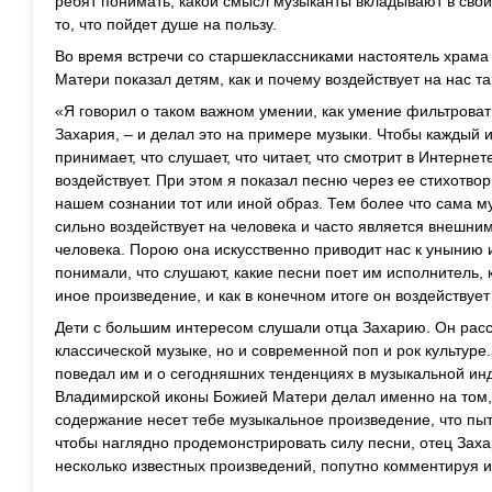
ребят понимать, какой смысл музыканты вкладывают в свои
то, что пойдет душе на пользу.
Во время встречи со старшеклассниками настоятель храм
Матери показал детям, как и почему воздействует на нас та
«Я говорил о таком важном умении, как умение фильтрова
Захария, – и делал это на примере музыки. Чтобы каждый и
принимает, что слушает, что читает, что смотрит в Интернете
воздействует. При этом я показал песню через ее стихотво
нашем сознании тот или иной образ. Тем более что сама му
сильно воздействует на человека и часто является внешн
человека. Порою она искусственно приводит нас к унынию и
понимали, что слушают, какие песни поет им исполнитель, 
иное произведение, и как в конечном итоге он воздействует
Дети с большим интересом слушали отца Захарию. Он расс
классической музыке, но и современной поп и рок культуре
поведал им и о сегодняшних тенденциях в музыкальной инд
Владимирской иконы Божией Матери делал именно на том, 
содержание несет тебе музыкальное произведение, что пыт
чтобы наглядно продемонстрировать силу песни, отец Захар
несколько известных произведений, попутно комментируя и