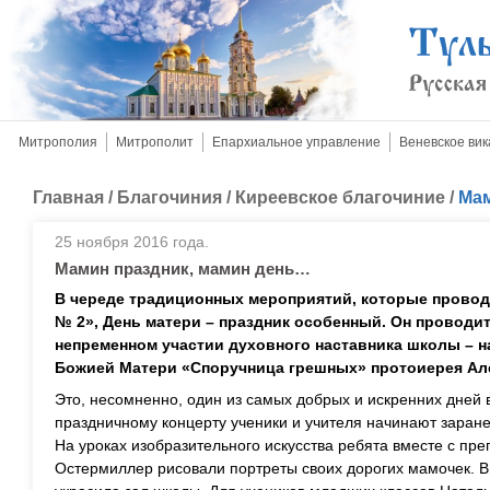
Митрополия
Митрополит
Епархиальное управление
Веневское вик
Главная
/
Благочиния
/
Киреевское благочиние
/
Мам
25 ноября 2016 года.
Мамин праздник, мамин день…
В череде традиционных мероприятий, которые прово
№ 2», День матери – праздник особенный. Он проводи
непременном участии духовного наставника школы – н
Божией Матери «Споручница грешных» протоиерея Ал
Это, несомненно, один из самых добрых и искренних дней 
праздничному концерту ученики и учителя начинают заранее
На уроках изобразительного искусства ребята вместе с п
Остермиллер рисовали портреты своих дорогих мамочек. В 