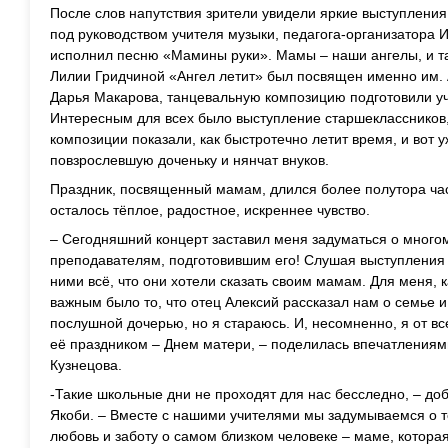
После слов напутствия зрители увидели яркие выступления
под руководством учителя музыки, педагога-организатора
исполнил песню «Мамины руки». Мамы – наши ангелы, и 
Лилии Гридчиной «Ангел летит» был посвящен именно им.
Дарья Макарова, танцевальную композицию подготовили уч
Интересным для всех было выступление старшеклассников,
композиции показали, как быстротечно летит время, и вот
повзрослевшую доченьку и нянчат внуков.
Праздник, посвященный мамам, длился более полутора час
осталось тёплое, радостное, искреннее чувство.
– Сегодняшний концерт заставил меня задуматься о много
преподавателям, подготовившим его! Слушая выступления 
ними всё, что они хотели сказать своим мамам. Для меня, 
важным было то, что отец Алексий рассказал нам о семье и
послушной дочерью, но я стараюсь. И, несомненно, я от в
её праздником – Днем матери, – поделилась впечатления
Кузнецова.
-Такие школьные дни не проходят для нас бесследно, – до
Якоби. – Вместе с нашими учителями мы задумываемся о т
любовь и заботу о самом близком человеке – маме, которая