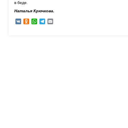
в беде.
Наталья Крючкова.
VK
Odnoklassniki
WhatsApp
Telegram
Email