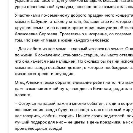
украсила зал школы. Для учеников младших классов Ната
уроки православной культуры, посвященные замечательном
Участниками по-семейному доброго праздничного концерта 
мамы и бабушки, а также учителя, большинство из которы
дружная семья, и со словом приветствия выступила её «гл
Алексеевна Сергеева. Трогательно и искренне, со слезами 
том, что значит мама в жизни каждого человека:
– Для любого из нас мама – главный человек на земле. Она
по жизни. К сожалению, становясь старше, мы часто оттал
что она кажется нам излишней. Но сколько бы лет ни исполн
мамы мы всегда остаёмся детьми, о которых необходимо за
жизненных тревог и неурядиц.
Отец Алексий также обратил внимание ребят на то, что ма
даже закончив земной путь, находясь в Вечности, родители
плохого.
– Сотрутся из нашей памяти многие события, люди и встре
воспоминания всегда будут возвращать нас в светлый мир д
нас говорить, любить, творить. Цените своих родителей, по
лучший подарок для них – не цветы в день праздника, а ис
проявляющаяся всегда!