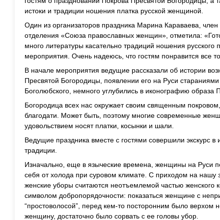
гостям о праздновании Покрова Пресвятой Богородицы, а та
истоки и традиции ношения платка русской женщиной.
Один из организаторов праздника Марина Караваева, член
отделения «Союза православных женщин», отметила: «Гото
много литературы касательно традиций ношения русского п
мероприятия. Очень надеюсь, что гостям понравится все то
В начале мероприятия ведущие рассказали об истории воз
Пресвятой Богородицы, появлении его на Руси стараниями 
Боголюбского, немного углубились в иконографию образа 
Богородица всех нас окружает своим священным покровом,
благодати. Может быть, поэтому многие современные женщ
удовольствием носят платки, косынки и шали.
Ведущие праздника вместе с гостями совершили экскурс в 
традиции.
Изначально, еще в языческие времена, женщины на Руси п
себя от холода при суровом климате. С приходом на нашу
женские уборы считаются неотъемлемой частью женского к
символом добропорядочности: показаться женщине с неп
“простоволосой”, перед кем-то посторонним было верхом н
женщину, достаточно было сорвать с ее головы убор.