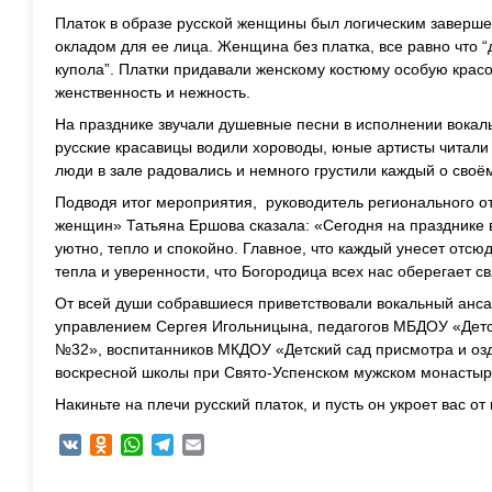
Платок в образе русской женщины был логическим заверше
окладом для ее лица. Женщина без платка, все равно что “д
купола”. Платки придавали женскому костюму особую красо
женственность и нежность.
На празднике звучали душевные песни в исполнении вокал
русские красавицы водили хороводы, юные артисты читали 
люди в зале радовались и немного грустили каждый о своём
Подводя итог мероприятия, руководитель регионального 
женщин» Татьяна Ершова сказала: «Сегодня на празднике 
уютно, тепло и спокойно. Главное, что каждый унесет отсюд
тепла и уверенности, что Богородица всех нас оберегает с
От всей души собравшиеся приветствовали вокальный анс
управлением Сергея Игольницына, педагогов МБДОУ «Дет
№32», воспитанников МКДОУ «Детский сад присмотра и оз
воскресной школы при Свято-Успенском мужском монастыр
Накиньте на плечи русский платок, и пусть он укроет вас от
VK
Odnoklassniki
WhatsApp
Telegram
Email