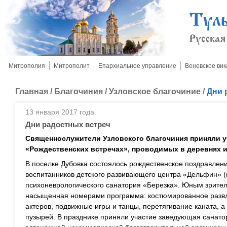
Митрополия
Митрополит
Епархиальное управление
Веневское вик
Главная
/
Благочиния
/
Узловское благочиние
/
Дни 
13 января 2017 года.
Дни радостных встреч
Священнослужители Узловского благочиния приняли у
«Рождественских встречах», проводимых в деревнях и
В поселке Дубовка состоялось рождественское поздравлени
воспитанников детского развивающего центра «Дельфин» (г
психоневрологического санатория «Березка». Юным зрите
насыщенная номерами программа: костюмированное развл
актеров, подвижные игры и танцы, перетягивание каната, 
пузырей. В празднике приняли участие заведующая санато