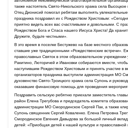
автономной некоммерческой благотворительной организац
также настоятель Свято-Никольского храма села Высоцкое
Отец Дионисий помогал ребятам выполнять увлекательные 
праздника поздравил их с Рождеством Христовым: «Сегодн
приятно видеть всех вас счастливыми и довольными. С пра
Рождеством Бога и Спаса нашего Иисуса Христа! Да хранит в
Дружите, будьте честными».
В это время в поселке Бестужево на базе местного образов
ставшие уже традиционными «Рождественские встречи». Е
православных Святок в этом образовательном учреждении 
Ракитино, Люторичей и Ивановки собираются вместе, чтобы 
наступившим Рождеством Христовым и принять участие в в
организаторов праздника выступили администрация МО См
духовенство Свято-Троицкого храма села Супонь и руково
оказавшие финансовую помощь для проведения мероприя
Поздравить сельскую ребятню приехали заместитель глав
район Елена Трегубова и председатель комитета образова
администрации МО Смородинское Сергей Пак, а также клир
Супонь священник Сергий Коваленко. Елена Петровна Тре
Смородинское Евгения Давыдова за большой личный вклад 
детей: «Приобщая детей к нашей культуре и православной