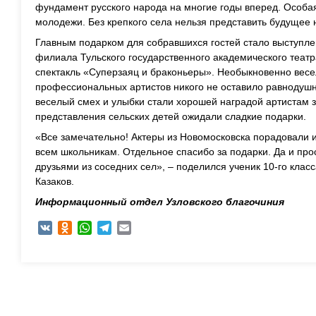
фундамент русского народа на многие годы вперед. Особая
молодежи. Без крепкого села нельзя представить будущее
Главным подарком для собравшихся гостей стало выступле
филиала Тульского государственного академического теат
спектакль «Суперзаяц и браконьеры». Необыкновенно вес
профессиональных артистов никого не оставило равнодуш
веселый смех и улыбки стали хорошей наградой артистам 
представления сельских детей ожидали сладкие подарки.
«Все замечательно! Актеры из Новомосковска порадовали 
всем школьникам. Отдельное спасибо за подарки. Да и про
друзьями из соседних сел», – поделился ученик 10-го клас
Казаков.
Информационный отдел Узловского благочиния
VK
Odnoklassniki
WhatsApp
Telegram
Email