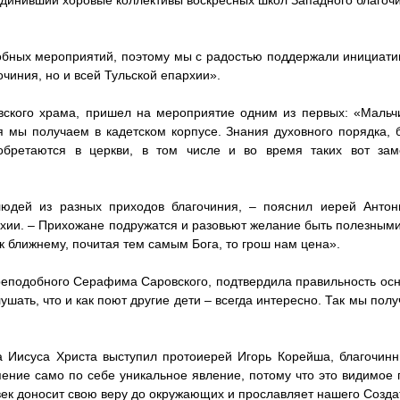
единивший хоровые коллективы воскресных школ Западного благоч
обных мероприятий, поэтому мы с радостью поддержали инициатив
чиния, но и всей Тульской епархии».
вского храма, пришел на мероприятие одним из первых: «Мальч
я мы получаем в кадетском корпусе. Знания духовного порядка, 
обретаются в церкви, в том числе и во время таких вот зам
юдей из разных приходов благочиния, – пояснил иерей Антон
хии. – Прихожане подружатся и разовьют желание быть полезными 
к ближнему, почитая тем самым Бога, то грош нам цена».
реподобного Серафима Саровского, подтвердила правильность ос
лушать, что и как поют другие дети – всегда интересно. Так мы пол
 Иисуса Христа выступил протоиерей Игорь Корейша, благочинн
пение само по себе уникальное явление, потому что это видимое
век доносит свою веру до окружающих и прославляет нашего Созда