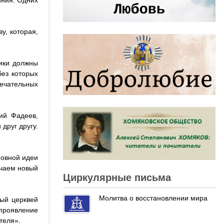
иния. Одних
у, которая,
ики должны
без которых
ечательных
ий Фадеев,
друг другу.
новной идеи
учаем новый
Циркулярные письма
Молитва о восстановлении мира
ый церквей
 проявление
теля».