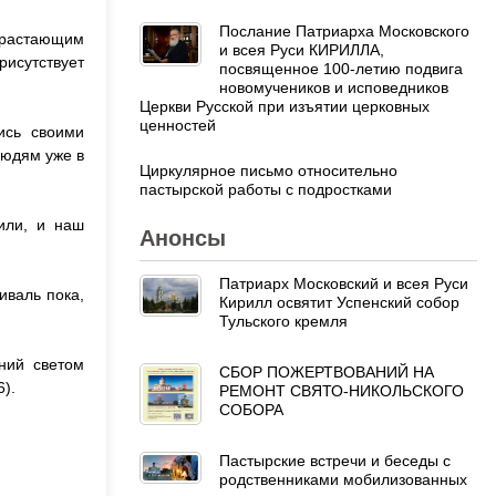
Послание Патриарха Московского
одрастающим
и всея Руси КИРИЛЛА,
рисутствует
посвященное 100-летию подвига
новомучеников и исповедников
Церкви Русской при изъятии церковных
ценностей
ись своими
людям уже в
Циркулярное письмо относительно
пастырской работы с подростками
или, и наш
Анонсы
Патриарх Московский и всея Руси
иваль пока,
Кирилл освятит Успенский собор
Тульского кремля
ний светом
СБОР ПОЖЕРТВОВАНИЙ НА
6).
РЕМОНТ СВЯТО-НИКОЛЬСКОГО
СОБОРА
Пастырские встречи и беседы с
родственниками мобилизованных