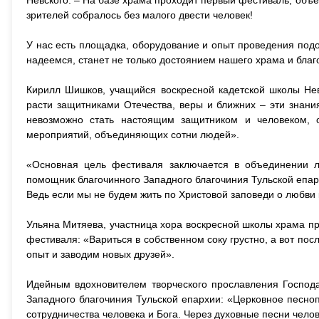
Невского. – На базе храма проходит первый фестиваль, объ
зрителей собралось без малого двести человек!
У нас есть площадка, оборудование и опыт проведения под
надеемся, станет не только достоянием нашего храма и благо
Кирилл Шишков, учащийся воскресной кадетской школы Не
расти защитниками Отечества, веры и ближних – эти знани
невозможно стать настоящим защитником и человеком, 
мероприятий, объединяющих сотни людей».
«Основная цель фестиваля заключается в объединении л
помощник благочинного Западного благочиния Тульской епар
Ведь если мы не будем жить по Христовой заповеди о любви 
Ульяна Митяева, участница хора воскресной школы храма п
фестиваля: «Вариться в собственном соку грустно, а вот пос
опыт и заводим новых друзей».
Идейным вдохновителем творческого прославления Господа
Западного благочиния Тульской епархии: «Церковное песно
сотрудничества человека и Бога. Через духовные песни чело