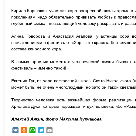
Кирилл Коршаков, участник хора воскресной школы храма в 
поколениям надо обязательно прививать любовь к правосл
глубинный смысл, позволяющий человеку раскрывать и развив
Алина Говорова и Анастасия Агапова, участницы хора в
впечатлениями о фестивале: «Хор – это красота богослужени
составе клиросного хора.
В самых простых моментах человеческой жизни бывают та
фестиваль – именно такой!»
Евгения Гуц из хора воскресной школы Свято-Никольского (н
может быть, не очень многолюдный, но зато он такой светлы
Творчество человека есть важнейшая форма реализации
Христова Духа, который порождает и дух человека, ибо «Рожде
Алексей Анкин, фото Максима Курчакова
VK
Odnoklassniki
WhatsApp
Telegram
Email