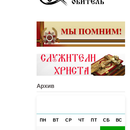
Архив
АВГУСТ 2026
«
»
ПН
ВТ
СР
ЧТ
ПТ
СБ
ВС