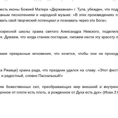
честь иконы Божией Матери «Державная» г. Тула, убежден, что п
авным песнопениям и народной музыке: «В этих произведениях п
ать свой творческий потенциал и познавать через это Бога».
оскресной школы храма святого Александра Невского, поделил
я. Думаем, что когда станем постарше, сможем нести эту красоту 
кие прекрасные мгновения, что хочется, чтобы они не проход
а Ржавце) храма рада, что праздник удался на славу: «Этот фест
й и радостный, словно Пасхальный!»
 им божественных сил, преображающих мир внешний и внутрен
нное от плоти есть плоть, а рожденное от Духа есть дух» (Иоан.3: