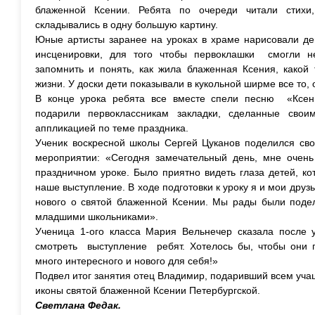
блаженной Ксении. Ребята по очереди читали стихи,
складывались в одну большую картину.
Юные артисты заранее на уроках в храме нарисовали д
инсценировки, для того чтобы первоклашки смогли не
запомнить и понять, как жила блаженная Ксения, какой
жизни. У доски дети показывали в кукольной ширме все то, 
В конце урока ребята все вместе спели песню «Ксени
подарили первоклассникам закладки, сделанные свои
аппликацией по теме праздника.
Ученик воскресной школы Сергей Цуканов поделился св
мероприятии: «Сегодня замечательный день, мне очень
праздничном уроке. Было приятно видеть глаза детей, к
наше выступление. В ходе подготовки к уроку я и мои друз
нового о святой блаженной Ксении. Мы рады были поде
младшими школьниками».
Ученица 1-ого класса Мария Вельнечер сказала после 
смотреть выступление ребят. Хотелось бы, чтобы они 
много интересного и нового для себя!»
Подвел итог занятия отец Владимир, подаривший всем уч
иконы святой блаженной Ксении Петербургской.
Светлана Федак.