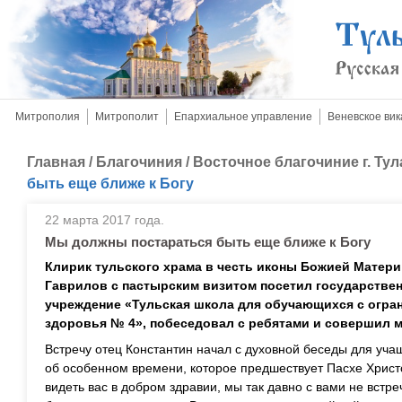
Митрополия
Митрополит
Епархиальное управление
Веневское вик
Главная
/
Благочиния
/
Восточное благочиние г. Тул
быть еще ближе к Богу
22 марта 2017 года.
Мы должны постараться быть еще ближе к Богу
Клирик тульского храма в честь иконы Божией Матери
Гаврилов с пастырским визитом посетил государстве
учреждение «Тульская школа для обучающихся с огр
здоровья № 4», побеседовал с ребятами и совершил м
Встречу отец Константин начал с духовной беседы для уча
об особенном времени, которое предшествует Пасхе Христо
видеть вас в добром здравии, мы так давно с вами не встр