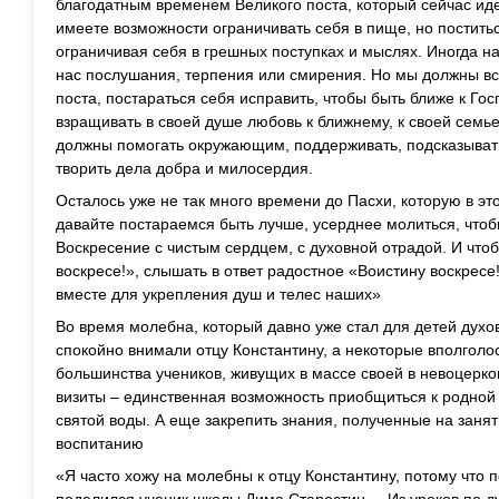
благодатным временем Великого поста, который сейчас иде
имеете возможности ограничивать себя в пище, но постить
ограничивая себя в грешных поступках и мыслях. Иногда на
нас послушания, терпения или смирения. Но мы должны вс
поста, постараться себя исправить, чтобы быть ближе к Гос
взращивать в своей душе любовь к ближнему, к своей семь
должны помогать окружающим, поддерживать, подсказывать 
творить дела добра и милосердия.
Осталось уже не так много времени до Пасхи, которую в эт
давайте постараемся быть лучше, усерднее молиться, чтоб
Воскресение с чистым сердцем, с духовной отрадой. И что
воскресе!», слышать в ответ радостное «Воистину воскресе
вместе для укрепления душ и телес наших»
Во время молебна, который давно уже стал для детей дух
спокойно внимали отцу Константину, а некоторые вполголо
большинства учеников, живущих в массе своей в невоцерко
визиты – единственная возможность приобщиться к родной 
святой воды. А еще закрепить знания, полученные на заня
воспитанию
«Я часто хожу на молебны к отцу Константину, потому что п