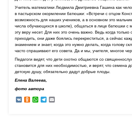
Учитель математики Людмила Дмитриевна Гашина как чело
в пастырском окормлении батюшки: «Встречи с отцом Конс
возможность для наших учеников, а в основном это мальчик
числа обучающихся в школе), общаться в лице батюшки с м
эту веру несет. Для них это очень важно. Ведь когда только
приходить, они даже боялись перекреститься, а сейчас ка
знамением и знает, когда это нужно делать, когда голову ск
часто спрашивают его совета. Да и мы, учителя, многое че
Педагоги видят, что дети охотно общаются со священносл
становится для них необходимостью, и верят, что семена 
детскую душу, обязательно дадут добрые плоды.
Елена Валеева,
фото автора
VK
Odnoklassniki
WhatsApp
Telegram
Email