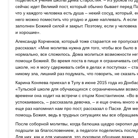
поделился ученик школы Дима Старостин. – Из уроков по д
сейчас идет Великий пост, который обычно бывает перед П
что у каждого человека есть душа – некий сосуд, который, ес
него можно поместить что угодно и даже наплевать. А если е
заполнен Божией силой и закрыт. Поэтому, если у человека 
и хорошие».
Александр Корченков, который тоже старается не пропуска
рассказал: «Мне молитва нужна для того, чтобы все было в
нормально, все сложилось. Дома молиться возможности нет,
помощи Божией. Во время поста в пище я ограничивать себ
школе, но я могу сдерживать себя в делах и поступках – ст
никому зла, лишний раз подумать, что говорить, не сказать 
Карина Коняева приехал в Тулу в июне 2015 года из Донбас
«Тульской школе для обучающихся с ограниченными возмо
времени она ходит на встречи с отцом Константином. «Во 
успокаиваюсь, – рассказала девочка, – и еще очень много 
еще раз напомнил нам про пост, рассказал о Пасхе. Для ме
помощь Божия, ведь в трудных ситуациях мы все обращаем
После соборной молитвы, когда батюшка щедро окропил дет
подошли за благословением, а педагоги поделились после
Для них, как и для учеников, это духовное общение важно.