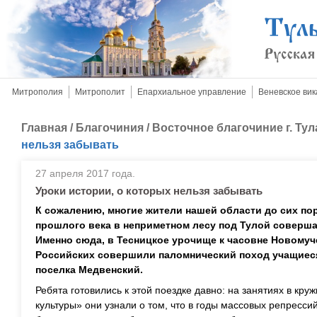
Митрополия
Митрополит
Епархиальное управление
Веневское вик
Главная
/
Благочиния
/
Восточное благочиние г. Тул
нельзя забывать
27 апреля 2017 года.
Уроки истории, о которых нельзя забывать
К сожалению, многие жители нашей области до сих пор
прошлого века в неприметном лесу под Тулой соверш
Именно сюда, в Тесницкое урочище к часовне Новомуч
Российских совершили паломнический поход учащиес
поселка Медвенский.
Ребята готовились к этой поездке давно: на занятиях в кр
культуры» они узнали о том, что в годы массовых репресс