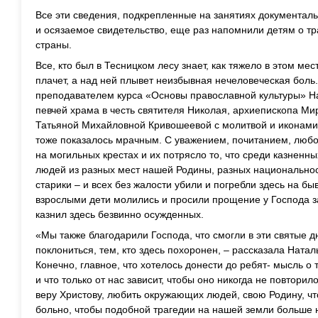
Все эти сведения, подкрепленные на занятиях документаль
и осязаемое свидетельство, еще раз напомнили детям о тр
страны.
Все, кто был в Тесницком лесу знает, как тяжело в этом мес
плачет, а над ней плывет неизбывная нечеловеческая боль.
преподавателем курса «Основы православной культуры» Н
певчей храма в честь святителя Николая, архиепископа М
Татьяной Михайловной Кривошеевой с молитвой и иконами 
тоже показалось мрачным. С уважением, почитанием, любо
на могильных крестах и их потрясло то, что среди казнен
людей из разных мест нашей Родины, разных национальнос
старики – и всех без жалости убили и погребли здесь на б
взрослыми дети молились и просили прощение у Господа за 
казнил здесь безвинно осужденных.
«Мы также благодарили Господа, что смогли в эти святые дн
поклониться, тем, кто здесь похоронен, – рассказала Ната
Конечно, главное, что хотелось донести до ребят- мысль о
и что только от нас зависит, чтобы оно никогда не повтори
веру Христову, любить окружающих людей, свою Родину, что
больно, чтобы подобной трагедии на нашей земли больше 