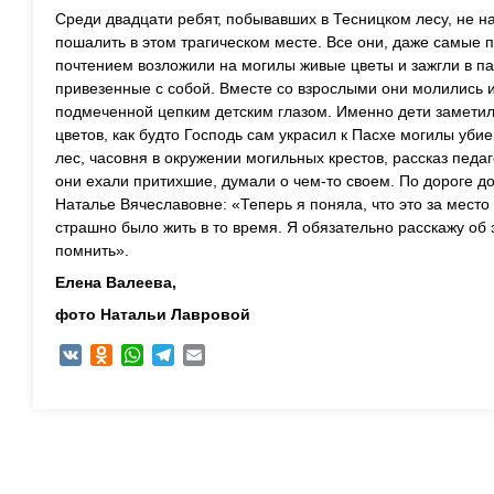
Среди двадцати ребят, побывавших в Тесницком лесу, не н
пошалить в этом трагическом месте. Все они, даже самые 
почтением возложили на могилы живые цветы и зажгли в па
привезенные с собой. Вместе со взрослыми они молились 
подмеченной цепким детским глазом. Именно дети заметили
цветов, как будто Господь сам украсил к Пасхе могилы убие
лес, часовня в окружении могильных крестов, рассказ педа
они ехали притихшие, думали о чем-то своем. По дороге д
Наталье Вячеславовне: «Теперь я поняла, что это за место
страшно было жить в то время. Я обязательно расскажу об 
помнить».
Елена Валеева,
фото Натальи Лавровой
VK
Odnoklassniki
WhatsApp
Telegram
Email