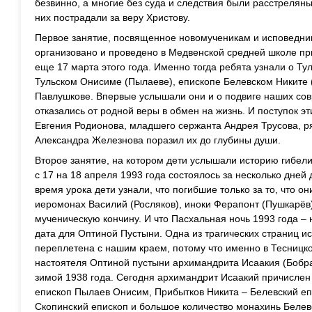
безвинно, а многие без суда и следствия были расстреляны
них пострадали за веру Христову.
Первое занятие, посвященное новомученикам и исповедни
организовано и проведено в Медвенской средней школе пр
еще 17 марта этого года. Именно тогда ребята узнали о Ту
Тульском Онисиме (Пылаеве), епископе Белевском Никите 
Павлушкове. Впервые услышали они и о подвиге наших сов
отказались от родной веры в обмен на жизнь. И поступок э
Евгения Родионова, младшего сержанта Андрея Трусова, р
Александра Железнова поразил их до глубины души.
Второе занятие, на котором дети услышали историю гибели
с 17 на 18 апреля 1993 года состоялось за несколько дней 
время урока дети узнали, что погибшие только за то, что 
иеромонах Василий (Росляков), иноки Ферапонт (Пушкарёв
мученическую кончину. И что Пасхальная ночь 1993 года –
дата для Оптиной Пустыни. Одна из трагических страниц ис
переплетена с нашим краем, потому что именно в Тесницк
настоятеля Оптиной пустыни архимандрита Исаакия (Бобра
зимой 1938 года. Сегодня архимандрит Исаакий причислен к
епископ Пылаев Онисим, Прибытков Никита – Белевский еп
Скопинский епископ и большое количество монахинь Белев