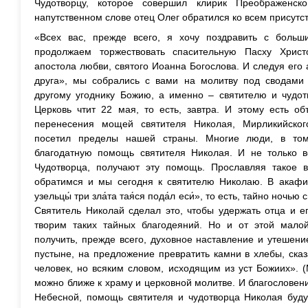
Чудотворцу, которое совершил клирик Преображенс
напутственном слове отец Олег обратился ко всем присутс
«Всех вас, прежде всего, я хочу поздравить с боль
продолжаем торжествовать спасительную Пасху Христ
апостола любви, святого Иоанна Богослова. И следуя его 
друга», мы собрались с вами на молитву под сводами
другому угоднику Божию, а именно – святителю и чудот
Церковь чтит 22 мая, то есть, завтра. И этому есть о
перенесения мощей святителя Николая, Мирликийског
посетил пределы нашей страны. Многие люди, в том
благодатную помощь святителя Николая. И не только в
Чудотворца, получают эту помощь. Прославляя такое 
обратимся и мы сегодня к святителю Николаю. В акафис
узельцы́ три зла́та тая́ся пода́л еси́», то есть, тайно ночь
Святитель Николай сделал это, чтобы удержать отца и е
творим таких тайных благодеяний. Но и от этой мало
получить, прежде всего, духовное наставление и утешен
пустыне, на предложение превратить камни в хлебы, ска
человек, но всяким словом, исходящим из уст Божиих». 
можно ближе к храму и церковной молитве. И благослове
Небесной, помощь святителя и чудотворца Николая буду