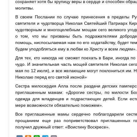
сохраняет хотя бы крупицу веры в сердце и способен обра
молитвы.
В своем Послании по случаю принесения в пределы Ру
святителя и чудотворца Николая Святейший Патриарх Кир
чудотворным и многоцелебным мощам сего великого угод
о том, что мы призваны быть подражателями добродет
помощь, ниспосылаемая нам по его ходатайству, будет те
будем уподобляться ему в любви ко Христу и всем людям».
Для тех, кто никогда не сможет поехать в Бари, иногда п
чудо. И значительная часть мощей святителя Николая сего
мая по 12 июля), и все желающие могут поклониться им. 
Николаю перед его святой иконой»
Сестра милосердия Алла после раздачи детских памперсо
приглашенным мамам: «Дорогие сестры, по милости Бож
одежда для младенцев и подрастающих детей. Если есть
мере возможности обязательно поможем».
Все приглашенные мамы сердечно поблагодарили сесте
прощанием еще раз поприветствовал приглашенных гос
получил дружный ответ: «Воистину Воскресе».