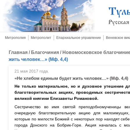
Митрополия
Митрополит
Епархиальное управление
Веневское вик
Главная
/
Благочиния
/
Новомосковское благочини
жить человек…» (Мф. 4,4)
21 мая 2017 года.
«Не хлебом единым будет жить человек…» (Мф. 4,4)
Не только материальное, но и духовное утешение д
благотворительных акциях, проводимых сестричест
великой княгини Елизаветы Романовой.
Сестричество во имя святой преподобномученицы ве
очередную благотворительную акцию для малоимущих,
которые по милости Божией с некоторых пор находят себ
города Донского на Бобрик-Горе. Акция началась с м