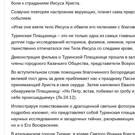
боли к страданиям Иисуса Христа.
Созвучно повторяя настроение верующих, плачет сама приро
событием.
«Итак они взяли тело Иисуса и обвили его пеленами с благо
Туринская Плащаница – это не только одна из самых главных
долгие годы исследований историков, физиков, химиков, про
таинственно отпечатался лик Тела Иисуса со следами крови, 
Демонстрация фильма о Туринской Плащанице прошла в зале
члены городского Казачьего Общества, представители Всеро
Во вступительном слове помощник благочинного Богородицког
великий пост день за днем приближает нас к празднику Пасхи
принимающей Христа в свое сердце. Затем напомнил Евангел
обнаружили Плащаницу: «Но Петр, встав, побежал ко гробу и
себе происшедшему» (Лк.24:12).
Иллюстрируя повествование о драгоценной святыне фотогра
подробно изложил, что представляет собой Туринская плащан
научных исследованиях и загадочных тайнах, раскрывающих 
но и о Его Воскресении.
В итальянском городе Турине, в храме Святого Иоанна Крес