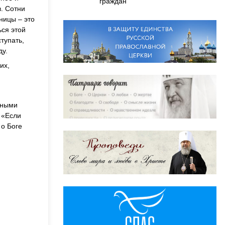
граждан
. Сотни
ницы – это
ься этой
тупать,
ду.
их,
чными
 «Если
 о Боге