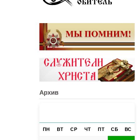
Архив
АВГУСТ 2026
«
»
ПН
ВТ
СР
ЧТ
ПТ
СБ
ВС