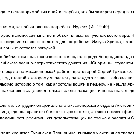
да, с неповторимой тишиной и скорбью, как бы замирая перед вел
вониями, как обыкновенно погребают Иудеи» (Ин.19:40).
 христианских святынь, но и объект внимания ученых всего мира. 
исхождение льняного полотна для погребения Иисуса Христа, на к
и поныне остается загадкой.
 библиотеки политехнического колледжа города Богородицка, где 
ссийского военно-патриотического движения «Юнармия», студенты.
о округа по миссионерской работе, протоиерей Сергий Гривас сказ
, подготовкой к которому является для каждого из нас – обновлени
ьскую историю о том, как апостолы вошли в пещеру, не нашли Хри
, наклонившись, увидел только пелены лежащие, и пошел назад, ди
фиями, сотрудник епархиального миссионерского отдела Алексей 
ица, где она хранится более четырехсот лет, а также показал фил
подлинность реликвии, свидетельствующей не только о распятии С
тителя хранится Туринская Плащаница, вызывая у очевидцев трепе