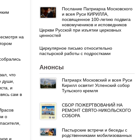
Послание Патриарха Московского
иким
и всея Руси КИРИЛЛА,
посвященное 100-летию подвига
новомучеников и исповедников
Церкви Русской при изъятии церковных
ценностей
Несмотря на
отором
Циркулярное письмо относительно
пастырской работы с подростками
собрались
Анонсы
ал, что
Патриарх Московский и всея Руси
е души,
Кирилл освятит Успенский собор
ста, и
Тульского кремля
вясь сам в
СБОР ПОЖЕРТВОВАНИЙ НА
Ярасов
РЕМОНТ СВЯТО-НИКОЛЬСКОГО
СОБОРА
ьм о
пасителя,
Пастырские встречи и беседы с
родственниками мобилизованных
тное и