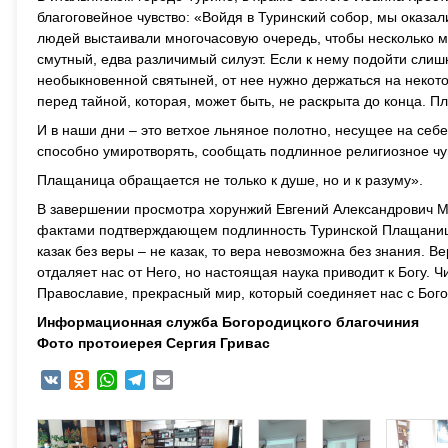
благоговейное чувство: «Войдя в Туринский собор, мы оказ
людей выстаивали многочасовую очередь, чтобы несколько 
смутный, едва различимый силуэт. Если к нему подойти слиш
необыкновенной святыней, от нее нужно держаться на некото
перед тайной, которая, может быть, не раскрыта до конца. П
И в наши дни – это ветхое льняное полотно, несущее на се
способно умиротворять, сообщать подлинное религиозное чув
Плащаница обращается не только к душе, но и к разуму».
В завершении просмотра хорунжий Евгений Александрович М
фактами подтверждающем подлинность Туринской Плащаницы,
казак без веры – не казак, то вера невозможна без знания. В
отдаляет нас от Него, но настоящая наука приводит к Богу.
Православие, прекрасный мир, который соединяет нас с Бого
Информационная служба Богородицкого благочиния
Фото протоиерея Сергия Гривас
VK
Odnoklassniki
WhatsApp
Telegram
Email