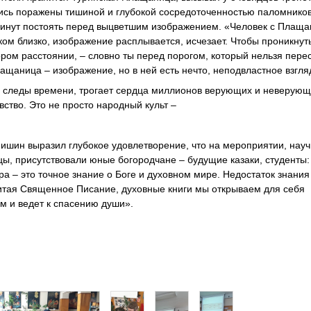
ались поражены тишиной и глубокой сосредоточенностью паломников
минут постоять перед выцветшим изображением. «Человек с Плаща
ком близко, изображение расплывается, исчезает. Чтобы проникнут
ром расстоянии, – словно ты перед порогом, который нельзя перес
лащаница – изображение, но в ней есть нечто, неподвластное взгля
бе следы времени, трогает сердца миллионов верующих и неверующ
ство. Это не просто народный культ –
ишин выразил глубокое удовлетворение, что на мероприятии, нау
 присутствовали юные богородчане – будущие казаки, студенты:
ера – это точное знание о Боге и духовном мире. Недостаток знания
 Читая Священное Писание, духовные книги мы открываем для себя
м и ведет к спасению души».