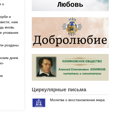
и о
орби и
ависти, нам
дь вновь
 и упование
ли розданы
арским днем
но-
ом
Циркулярные письма
Молитва о восстановлении мира