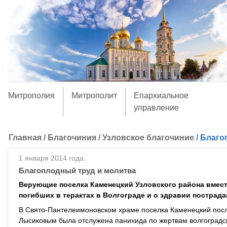
Митрополия
Митрополит
Епархиальное
управление
Главная
/
Благочиния
/
Узловское благочиние
/
Благо
1 января 2014 года.
Благоплодный труд и молитва
Верующие поселка Каменецкий Узловского района вмест
погибших в терактах в Волгограде и о здравии пострада
В Свято-Пантелеимоновском храме поселка Каменецкий пос
Лысиковым была отслужена панихида по жертвам волгоградск