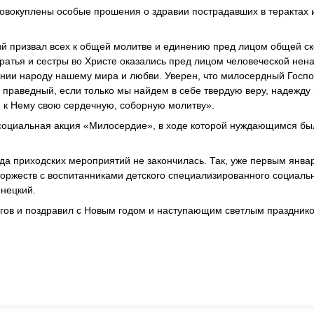
совокуплены особые прошения о здравии пострадавших в терактах 
й призвал всех к общей молитве и единению пред лицом общей ск
братья и сестры во Христе оказались пред лицом человеческой нен
ании народу нашему мира и любви. Уверен, что милосердный Госпо
й праведный, если только мы найдем в себе твердую веру, надежду
 к Нему свою сердечную, соборную молитву».
 социальная акция «Милосердие», в ходе которой нуждающимся бы
еда приходских мероприятий не закончилась. Так, уже первым янв
торжеств с воспитанниками детского специализированного социаль
нецкий.
огов и поздравил с Новым годом и наступающим светлым праздник