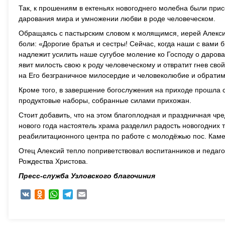
Так, к прошениям в ектеньях новогоднего молебна были при
дарования мира и умножении любви в роде человеческом.
Обращаясь с пастырским словом к молящимся, иерей Алекси
боли: «Дорогие братья и сестры! Сейчас, когда наши с вами 
надлежит усилить наше сугубое моление ко Господу о даров
явит милость свою к роду человеческому и отвратит гнев сво
на Его безграничное милосердие и человеколюбие и обратим
Кроме того, в завершение богослужения на приходе прошла
продуктовые наборы, собранные силами прихожан.
Стоит добавить, что на этом благоплодная и праздничная чр
нового года настоятель храма разделил радость новогодних 
реабилитационного центра по работе с молодёжью пос. Каме
Отец Алексий тепло поприветствовал воспитанников и педаг
Рождества Христова.
Пресс-служба Узловского благочиния
VK
Odnoklassniki
WhatsApp
Telegram
Email