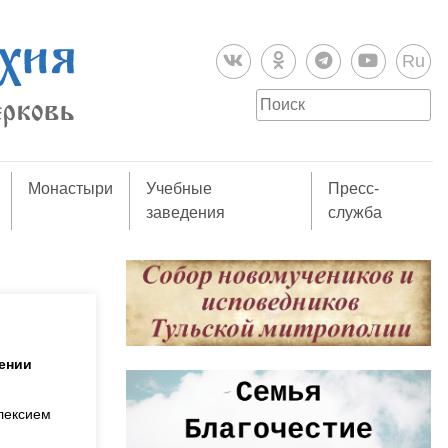
Ru
Монастыри
Учебные
Пресс-
заведения
служба
ении
лексием