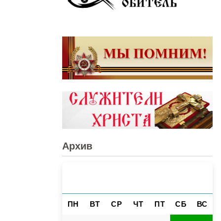
Архив
АВГУСТ 2026
«
»
ПН
ВТ
СР
ЧТ
ПТ
СБ
ВС