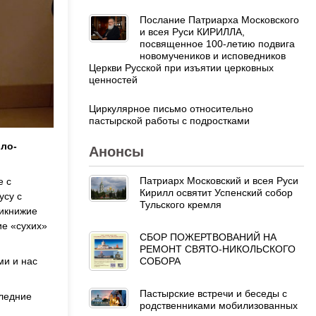
Послание Патриарха Московского
и всея Руси КИРИЛЛА,
посвященное 100-летию подвига
новомучеников и исповедников
Церкви Русской при изъятии церковных
ценностей
Циркулярное письмо относительно
пастырской работы с подростками
оло-
Анонсы
Патриарх Московский и всея Руси
е с
Кирилл освятит Успенский собор
усу с
Тульского кремля
тикнижие
ие «сухих»
СБОР ПОЖЕРТВОВАНИЙ НА
РЕМОНТ СВЯТО-НИКОЛЬСКОГО
СОБОРА
ми и нас
Пастырские встречи и беседы с
следние
родственниками мобилизованных