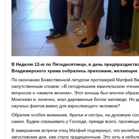
В Неделю 12-ю по Пятидесятнице, в день предпразднств
Владимирского храма собрались прихожане, желающие 
По окончании Божественной литургии протоиерей Матфей Вал
напутственным словом: «В сегодняшнем евангельском чтени
вопросом о «животе вечном». Этот юноша был вполне образо
Моисеево и, конечно, знал дарованные Богом заповеди. Но д
научных фактов важно для взрослеющего человека?
Обратим особое внимание, братья и сестры, на духовную со
самих. Будем спрашивать у Господа, прежде всего, просвещ
В завершении встречи отец Матфей подчеркнул, что молебно
августовские дни, уже стало традиционным. Это хоть и небо