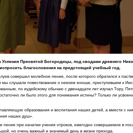
а Успения Пресвятой Богородицы, под сводами древнего Ник
испросить благословения на предстоящий учебный год.
уев совершил молебное пение, после которого обратился к паств
и мы слушали повествование о некоем юноше, приступившем к Иис
ванным, по иудейскому обычаю с двенадцати лет изучал Тору, Пя
остаточно ли было этого для понимания истины? Только ли усвоен
ставляющую образования и воспитания наших детей, а вмести с ни
ения наших душ».
е пение при начатии учения отроков, ежегодно совершаемое в по
льшой, но очень важный и значимый день в жизни прихода.