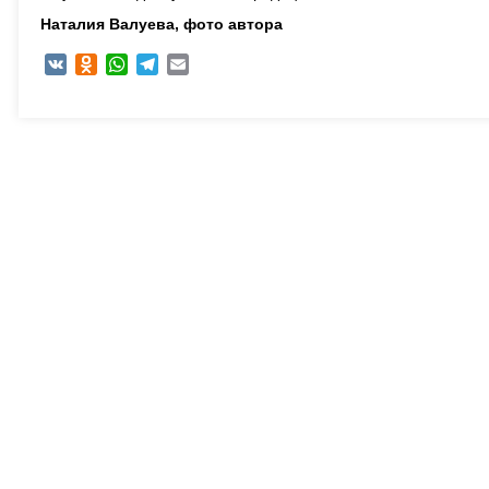
Наталия Валуева, фото автора
VK
Odnoklassniki
WhatsApp
Telegram
Email