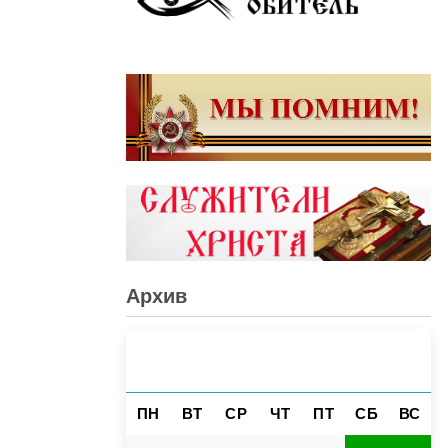
Архив
АВГУСТ 2026
«
»
ПН
ВТ
СР
ЧТ
ПТ
СБ
ВС