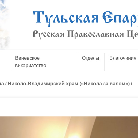
Веневское
Отделы
Благочиния
викариатство
ла
/
Николо-Владимирский храм («Никола за валом»)
/