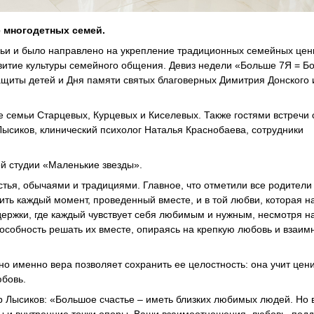
 многодетных семей.
ьи и было направлено на укрепление традиционных семейных цен
витие культуры семейного общения. Девиз недели «Больше 7Я = Б
щиты детей и Дня памяти святых благоверных Димитрия Донского 
 семьи Старцевых, Курцевых и Киселевых. Также гостями встречи 
ысиков, клинический психолог Наталья Краснобаева, сотрудники
й студии «Маленькие звезды».
тья, обычаями и традициями. Главное, что отметили все родители
енить каждый момент, проведенный вместе, и в той любви, которая 
ржки, где каждый чувствует себя любимым и нужным, несмотря на
пособность решать их вместе, опираясь на крепкую любовь и взаим
о именно вера позволяет сохранить ее целостность: она учит цени
юбовь.
 Лысиков: «Большое счастье – иметь близких любимых людей. Но