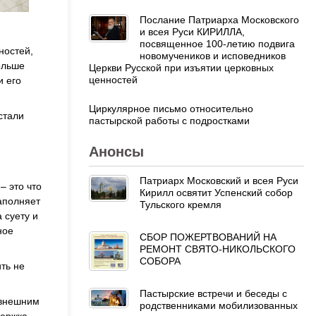
Послание Патриарха Московского
и всея Руси КИРИЛЛА,
посвященное 100-летию подвига
ностей,
новомучеников и исповедников
ольше
Церкви Русской при изъятии церковных
ценностей
и его
Циркулярное письмо относительно
стали
пастырской работы с подростками
Анонсы
Патриарх Московский и всея Руси
 – это
что
Кирилл освятит Успенский собор
наполняет
Тульского кремля
 суету и
ное
СБОР ПОЖЕРТВОВАНИЙ НА
РЕМОНТ СВЯТО-НИКОЛЬСКОГО
СОБОРА
ть не
Пастырские встречи и беседы с
 внешним
родственниками мобилизованных