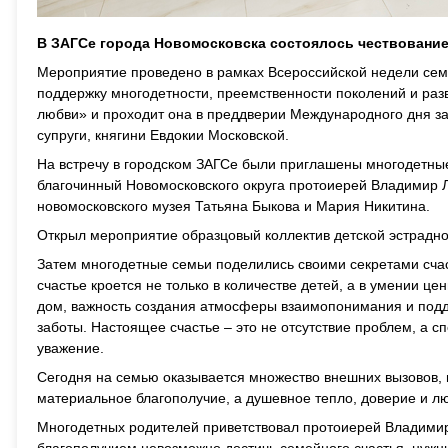
В ЗАГСе города Новомосковска состоялось чествование
Мероприятие проведено в рамках Всероссийской недели сем
поддержку многодетности, преемственности поколений и раз
любви» и проходит она в преддверии Международного дня за
супруги, княгини Евдокии Московской.
На встречу в городском ЗАГСе были приглашены многодетные
благочинный Новомосковского округа протоиерей Владимир Л
новомосковского музея Татьяна Быкова и Мария Никитина.
Открыл мероприятие образцовый коллектив детской эстрадно
Затем многодетные семьи поделились своими секретами счас
счастье кроется не только в количестве детей, а в умении ц
дом, важность создания атмосферы взаимопонимания и подде
заботы. Настоящее счастье – это не отсутствие проблем, а с
уважение.
Сегодня на семью оказывается множество внешних вызовов, н
материальное благополучие, а душевное тепло, доверие и л
Многодетных родителей приветствовал протоиерей Владимир