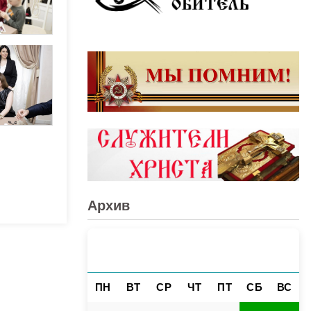
Архив
АВГУСТ 2026
«
»
ПН
ВТ
СР
ЧТ
ПТ
СБ
ВС