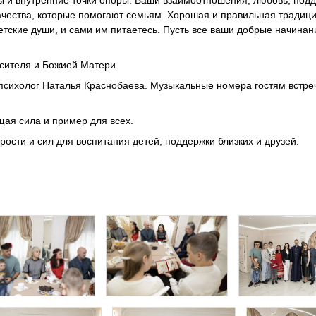
ы и внутренние точки опоры. Ваши взаимоотношения, любовь, подд
ачества, которые помогают семьям. Хорошая и правильная традици
тские души, и сами им питаетесь. Пусть все ваши добрые начинан
сителя и Божией Матери.
психолог Наталья Краснобаева. Музыкальные номера гостям встре
щая сила и пример для всех.
сти и сил для воспитания детей, поддержки близких и друзей.