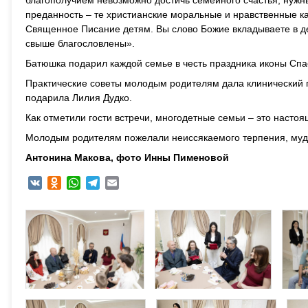
благополучием невозможно достичь семейного счастья, нужн
преданность – те христианские моральные и нравственные к
Священное Писание детям. Вы слово Божие вкладываете в де
свыше благословлены».
Батюшка подарил каждой семье в честь праздника иконы Спа
Практические советы молодым родителям дала клинический 
подарила Лилия Дудко.
Как отметили гости встречи, многодетные семьи – это настоя
Молодым родителям пожелали неиссякаемого терпения, мудро
Антонина Макова, фото Инны Пименовой
VK
Odnoklassniki
WhatsApp
Telegram
Email