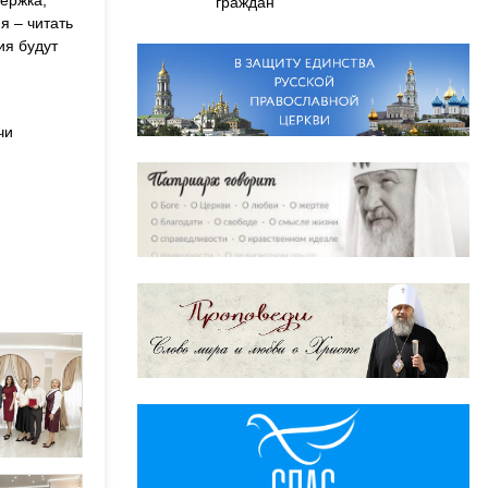
ержка,
граждан
я – читать
ия будут
чи