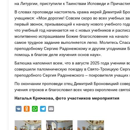
на Литургии, приступили к Таинствам Исповеди и Причастия
В словах проповеди настоятель храма иерей Димитрий Бро
учащимся:
«Мои дорогие! Совсем скоро во всех учебных з
первый звонок, призывающий к началу нового учебного год
что учебный год начинается не с новых учебников и расписа
молитвенно испрашиваем Божие благословение на начало
самое трудное задание выполняется легко. Молитесь Спас
преподобному Сергию Радонежскому и другим угодникам Б
помощь в благом деле изучения основ наук».
Батюшка напомнил всем, что в августе 2025 года ученики 
совершили паломническую поездку в Свято-Троицкую Серги
преподобного Сергия Радонежского – покровителя учащих 
По окончании проповеди отец Димитрий Броновицкий сове
учения отроков и благословил всех через окропление свято
Наталья Крючкова, фото участников мероприятия
VK
Odnoklassniki
WhatsApp
Telegram
Email