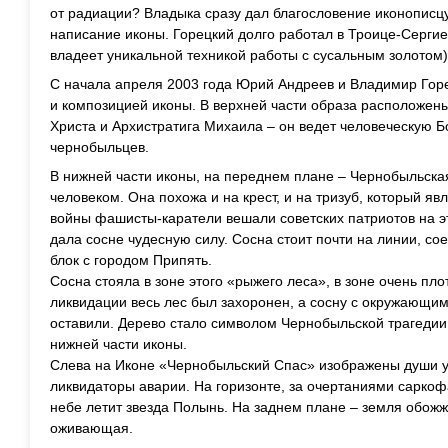
от радиации? Владыка сразу дал благословение иконописц
написание иконы. Горецкий долго работал в Троице-Сергие
владеет уникальной техникой работы с сусальным золотом)
С начала апреля 2003 года Юрий Андреев и Владимир Гор
и композицией иконы. В верхней части образа расположен
Христа и Архистратига Михаила – он ведет человеческую 
чернобыльцев.
В нижней части иконы, на переднем плане – Чернобыльска
человеком. Она похожа и на крест, и на тризуб, который я
войны фашисты-каратели вешали советских патриотов на э
дала сосне чудесную силу. Сосна стоит почти на линии, 
блок с городом Припять.
Сосна стояла в зоне этого «рыжего леса», в зоне очень пло
ликвидации весь лес был захоронен, а сосну с окружающи
оставили. Дерево стало символом Чернобыльской трагедии
нижней части иконы.
Слева на Иконе «Чернобыльский Спас» изображены души 
ликвидаторы аварии. На горизонте, за очертаниями саркофа
небе летит звезда Полынь. На заднем плане – земля обожж
оживающая.