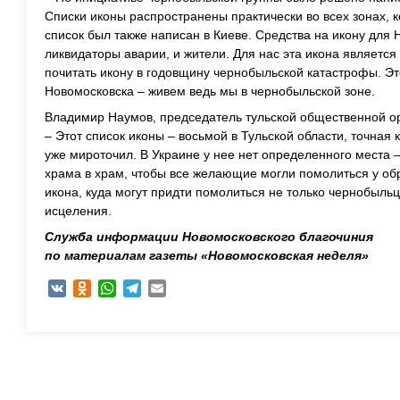
Списки иконы распространены практически во всех зонах, 
список был также написан в Киеве. Средства на икону для
ликвидаторы аварии, и жители. Для нас эта икона являетс
почитать икону в годовщину чернобыльской катастрофы. Эт
Новомосковска – живем ведь мы в чернобыльской зоне.
Владимир Наумов, председатель тульской общественной о
– Этот список иконы – восьмой в Тульской области, точная
уже мироточил. В Украине у нее нет определенного места
храма в храм, чтобы все желающие могли помолиться у обр
икона, куда могут придти помолиться не только чернобыльц
исцеления.
Служба информации Новомосковского благочиния
по материалам газеты «Новомосковская неделя»
VK
Odnoklassniki
WhatsApp
Telegram
Email