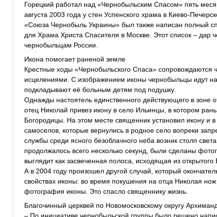
Горецкий работал над «Чернобыльским Спасом» пять меся
августа 2003 года у стен Успенского храма в Киево-Печерск
«Союза Чернобыль Украины» был также написан полный с
для Храма Христа Спасителя в Москве. Этот список – дар
чернобыльцам России.
Икона помогает раненой земле
Крестные ходы «Чернобыльского Спаса» сопровождаются 
исцелениями. С изображением иконы чернобыльцы идут на
подкладывают её больным детям под подушку.
Однажды настоятель единственного действующего в зоне 
отец Николай привез икону в село Ильинцы, в котором ран
Богородицы. На этом месте священник установил икону и в
самоселов, которые вернулись в родное село вопреки запр
службы среди ясного безоблачного неба возник столп света
продолжалось всего несколько секунд, были сделаны фотог
выглядит как засвеченная полоса, исходящая из открытого
А в 2004 году произошел другой случай, который окончат
свойствах иконы: во время покушения на отца Николая нож
фотография иконы. Это спасло священнику жизнь.
Благочинный церквей по Новомосковскому округу Архиманд
– По инициативе чернобыльской группы было решено напи