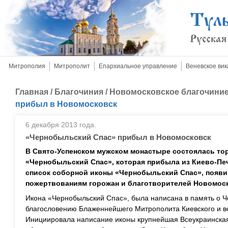
Митрополия
Митрополит
Епархиальное управление
Веневское вик
Главная
/
Благочиния
/
Новомосковское благочини
прибыл в Новомосковск
6 декабря 2013 года.
«Чернобыльский Спас» прибыл в Новомосковск
В Свято-Успенском мужском монастыре состоялась то
«Чернобыльский Спас», которая прибыла из Киево-Пе
список соборной иконы «Чернобыльский Спас», появ
пожертвованиям горожан и благотворителей Новомоск
Икона «Чернобыльский Спас», была написана в память о Ч
благословению Блаженнейшего Митрополита Киевского и в
Инициировала написание иконы крупнейшая Всеукраинская