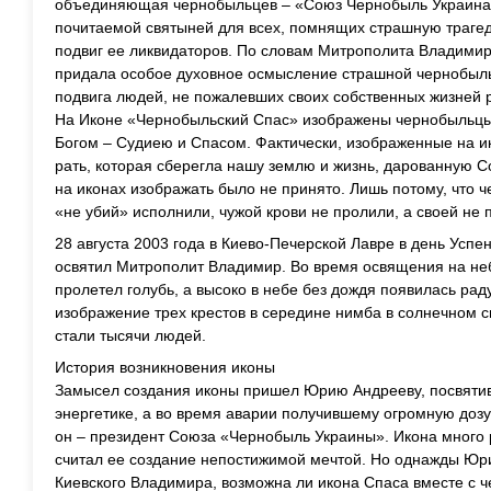
объединяющая чернобыльцев – «Союз Чернобыль Украина»,
почитаемой святыней для всех, помнящих страшную траге
подвиг ее ликвидаторов. По словам Митрополита Владими
придала особое духовное осмысление страшной чернобыльс
подвига людей, не пожалевших своих собственных жизней 
На Иконе «Чернобыльский Спас» изображены чернобыльцы 
Богом – Судиею и Спасом. Фактически, изображенные на и
рать, которая сберегла нашу землю и жизнь, дарованную С
на иконах изображать было не принято. Лишь потому, что
«не убий» исполнили, чужой крови не пролили, а своей не 
28 августа 2003 года в Киево-Печерской Лавре в день Усп
освятил Митрополит Владимир. Во время освящения на не
пролетел голубь, а высоко в небе без дождя появилась ра
изображение трех крестов в середине нимба в солнечном с
стали тысячи людей.
История возникновения иконы
Замысел создания иконы пришел Юрию Андрееву, посвяти
энергетике, а во время аварии получившему огромную доз
он – президент Союза «Чернобыль Украины». Икона много р
считал ее создание непостижимой мечтой. Но однажды Юр
Киевского Владимира, возможна ли икона Спаса вместе с 