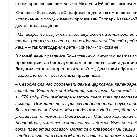
стихи, прославляющие Божию Матерь и Её образ, именуем
Юношеский ансамбль «Серафим» подарил всем песнопени
исполнении молодых певчих прозвучали Тропарь Казанской
другие произведения.
«
Мы искренне радуемся празднику, глядя на юных воспит
тепла, радости и света в их поздравлении! Спасибо реб
нам!
» – так благодарили детей зрители-прихожане.
В самый день праздника Божественную литургию возглавил
Броновицкий. За богослужением пели юношеский и детский
Литургии состоялся крестный ход. Отец Димитрий обратил
поздравления с престольным праздником.
–
Сегодня для нас особенный день в церковном календар
праздник. Икона Божией Матери, именуемая Казанской, ч
в 1579 году. Божия Матерь низпосылает всем правосла
помощь. Помните, что Пресвятая Богородица неустанно
Божественным Сыном. Мы прибегаем к Ней с усердной мо
упованием на помощь. Икона Божией Матери Казанская ч
Богородицы, имеется в православных домах. Именно ею
союз, пред этим образом молятся о благополучии семьи.
чтобы Пречистая Божия Матерь являла и нашему храму 