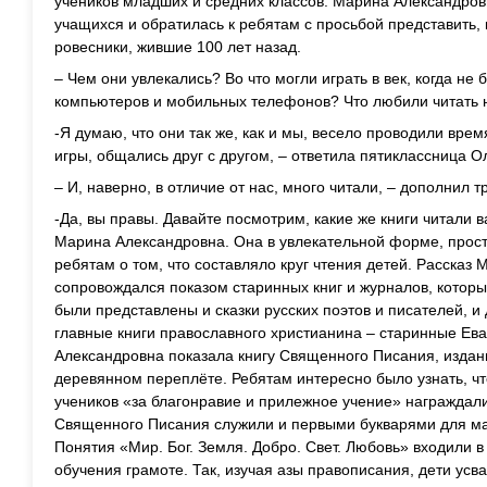
учеников младших и средних классов. Марина Александров
учащихся и обратилась к ребятам с просьбой представить, 
ровесники, жившие 100 лет назад.
– Чем они увлекались? Во что могли играть в век, когда н
компьютеров и мобильных телефонов? Что любили читать
-Я думаю, что они так же, как и мы, весело проводили вре
игры, общались друг с другом, – ответила пятиклассница О
– И, наверно, в отличие от нас, много читали, – дополнил т
-Да, вы правы. Давайте посмотрим, какие же книги читали в
Марина Александровна. Она в увлекательной форме, прос
ребятам о том, что составляло круг чтения детей. Расска
сопровождался показом старинных книг и журналов, которы
были представлены и сказки русских поэтов и писателей, и 
главные книги православного христианина – старинные Ев
Александровна показала книгу Священного Писания, изданн
деревянном переплёте. Ребятам интересно было узнать, чт
учеников «за благонравие и прилежное учение» награждал
Священного Писания служили и первыми букварями для м
Понятия «Мир. Бог. Земля. Добро. Свет. Любовь» входили в
обучения грамоте. Так, изучая азы правописания, дети ус