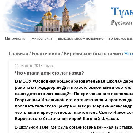
Митрополия
Митрополит
Епархиальное управление
Веневское вик
Главная
/
Благочиния
/
Киреевское благочиние
/
Что
11 марта 2014 года.
Что читали дети сто лет назад?
В МБОУ «Основная общеобразовательная школа» дере
района в преддверии Дня православной книги состоя
наши дети сто лет назад?». По приглашению препода
Георгиевны Игнашиной его организовала и провела ди
просветительского центра «Фавор» Марина Александр
честь книги присутствовал настоятель Свято-Никольс
Киреевского благочиния иерей Евгений Шмаков.
В школьном зале, где была организована книжная выставка