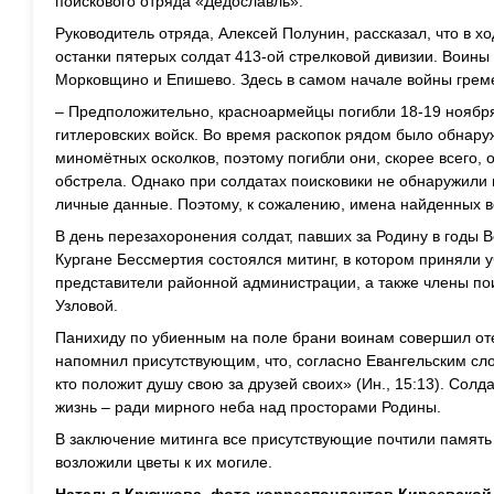
поискового отряда «Дедославль».
Руководитель отряда, Алексей Полунин, рассказал, что в х
останки пятерых солдат 413-ой стрелковой дивизии. Воины
Морковщино и Епишево. Здесь в самом начале войны грем
– Предположительно, красноармейцы погибли 18-19 ноября
гитлеровских войск. Во время раскопок рядом было обнар
миномётных осколков, поэтому погибли они, скорее всего, 
обстрела. Однако при солдатах поисковики не обнаружили н
личные данные. Поэтому, к сожалению, имена найденных в
В день перезахоронения солдат, павших за Родину в годы 
Кургане Бессмертия состоялся митинг, в котором приняли 
представители районной администрации, а также члены по
Узловой.
Панихиду по убиенным на поле брани воинам совершил от
напомнил присутствующим, что, согласно Евангельским сло
кто положит душу свою за друзей своих» (Ин., 15:13). Сол
жизнь – ради мирного неба над просторами Родины.
В заключение митинга все присутствующие почтили память
возложили цветы к их могиле.
Наталья Крючкова, фото корреспондентов Киреевской