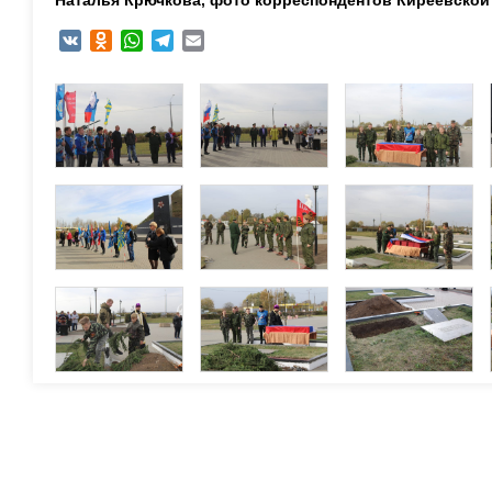
VK
Odnoklassniki
WhatsApp
Telegram
Email