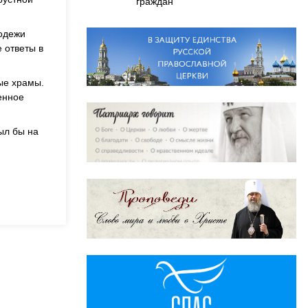
граждан
лодежи
 ответы в
ые храмы.
енное
ыл бы на