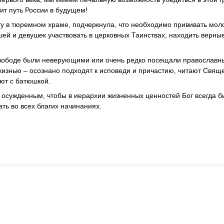
ит путь России в будущем!
ту в тюремном храме, подчеркнула, что необходимо прививать мо
й и девушек участвовать в церковных Таинствах, находить верные
свободе были неверующими или очень редко посещали православн
 жизнью – осознано подходят к исповеди и причастию, читают Свящ
уют с батюшкой.
 осужденным, чтобы в иерархии жизненных ценностей Бог всегда б
ть во всех благих начинаниях.