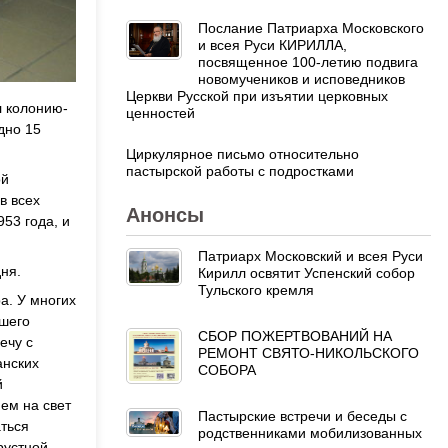
Послание Патриарха Московского
и всея Руси КИРИЛЛА,
посвященное 100-летию подвига
новомучеников и исповедников
Церкви Русской при изъятии церковных
л колонию-
ценностей
дно 15
Циркулярное письмо относительно
пастырской работы с подростками
ой
в всех
Анонсы
53 года, и
Патриарх Московский и всея Руси
ня.
Кирилл освятит Успенский собор
Тульского кремля
а. У многих
йшего
СБОР ПОЖЕРТВОВАНИЙ НА
ечу с
РЕМОНТ СВЯТО-НИКОЛЬСКОГО
анских
СОБОРА
й
ем на свет
Пастырские встречи и беседы с
аться
родственниками мобилизованных
рустной