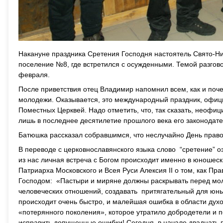
Накануне праздника Сретения Господня настоятель Свято-Ни
поселение №8, где встретился с осужденными. Темой разгов
февраля.
После приветствия отец Владимир напомнил всем, как и поч
молодежи. Оказывается, это международный праздник, офици
Поместных Церквей. Надо отметить, что, так сказать, неофи
лишь в последнее десятилетие прошлого века его законодат
Батюшка рассказал собравшимся, что неслучайно День прав
В переводе с церковнославянского языка слово “сретение” оз
из нас личная встреча с Богом происходит именно в юноше
Патриарха Московского и Всея Руси Алексия II о том, как П
Господом: «Пастыри и миряне должны раскрывать перед мол
человеческих отношений, создавать притягательный для юн
происходит очень быстро, и малейшая ошибка в области дух
«потерянного поколения», которое утратило добродетели и п
исправить допущенные ошибки! Сегодня, в начале двадцать п