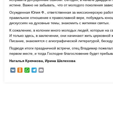
истине. Важно не забывать, что от молодого поколения завис
Осужденная Юлия Ф., ответственная за миссионерскую рабо
правильное отношение к православной вере, побуждать юноше
дискуссиях на духовные темы, знакомить с житиями святых.
К сожалению, в колонии много молодых людей, которые на 
И только здесь, в заключении, они начинают жить церковной
Писание, знакомятся с агиографической литературой, бесед
Подводя итоги праздничной встречи, отец Владимир пожелал
первом месте, и тогда Господне благословение будет пребыва
Наталья Крючкова, Ирина Шелехова
VK
Odnoklassniki
WhatsApp
Telegram
Email