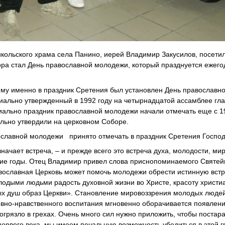
кольского храма села Панино, иерей Владимир Закусилов, посети
ора стал День православной молодежи, который празднуется ежего
ему именно в праздник Сретения был установлен День православн
ально утвержденный в 1992 году на четырнадцатой ассамблее гла
циально праздник православной молодежи начали отмечать еще с 19
ельно утвердили на церковном Соборе.
ославной молодежи принято отмечать в праздник Сретения Господ
начает встреча, – и прежде всего это встреча духа, молодости, мир
ские годы. Отец Владимир привел слова приснопоминаемого Святе
равославная Церковь может помочь молодежи обрести истинную встр
одыми людьми радость духовной жизни во Христе, красоту христи
ых душ образ Церкви». Становление мировоззрения молодых люде
овно-нравственного воспитания мгновенно оборачивается появлени
огрязло в грехах. Очень много сил нужно приложить, чтобы постар
ервого века, мы имеем печальную возможность убедиться в этой г