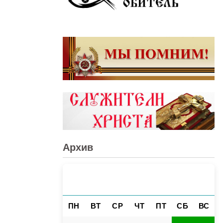
Архив
АВГУСТ 2026
«
»
ПН
ВТ
СР
ЧТ
ПТ
СБ
ВС