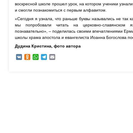
воскресной школе прошел урок, на котором ученики узнал
и смогли познакомиться с первым алфавитом.
«Сегодня я узнала, что раньше буквы назывались не так к
мы попробовали читать на церковно-славянском 
познавательно», – поделилась своими впечатлениями Ерм
школы храма апостола и евангелиста Иоанна Богослова по
Дудина Кристина,
фото автора
VK
Odnoklassniki
WhatsApp
Telegram
Email