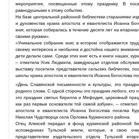
мероприятия, посвященные этому празднику. В пос
равнодушными к этому событию.
На базе центральной районной библиотеки стараниями изд
и духовенства храма апостола и евангелиста Иоанна Бог
книг, которая собиралась в течение десяти лет на епархи
своими руками».
«Уникальное собрание книг, в котором отображается труд
своему интересна и необычна и достойна нашего внимания.
дети делали сами. Среди этих книг есть и книги наших, кур
– отметила Усик Людмила, заведующая отделом обслужив
выставку посетили представители сельских библиотек, по
школы храма апостола и евангелиста Иоанна Богослова по
«День Славянской письменности и культуры, это праздни
родного слова. С одной стороны это праздник любого, кто 
это праздник святых Кирилла и Мефодия, церковный праз
как раз первые основатели той самой азбуки», – отметил
апостола и евангелиста Иоанна Богослова поселка Кур
Николая Чудотворца села Орловка Куркинского района.
Отец Алексей передал в фонд куркинской районной би
исповедниках Тульской земли, которые, в свою о
представителем издательского отдела Тульской епа