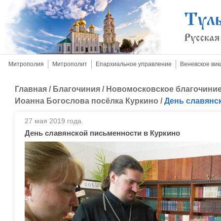
Митрополия
Митрополит
Епархиальное управление
Веневское вик
Главная
/
Благочиния
/
Новомосковское благочини
Иоанна Богослова посёлка Куркино
/
День славянс
27 мая 2019 года.
День славянской письменности в Куркино