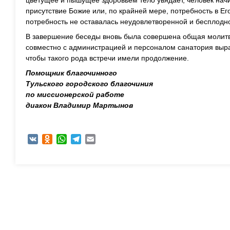
цветущее и пышущее здоровьем тело увядает, человек нач
присутствие Божие или, по крайней мере, потребность в Его
потребность не оставалась неудовлетворенной и бесплодн
В завершение беседы вновь была совершена общая молитв
совместно с администрацией и персоналом санатория выра
чтобы такого рода встречи имели продолжение.
Помощник благочинного
Тульского городского благочиния
по миссионерской работе
диакон Владимир Мартынов
VK
Odnoklassniki
WhatsApp
Telegram
Email