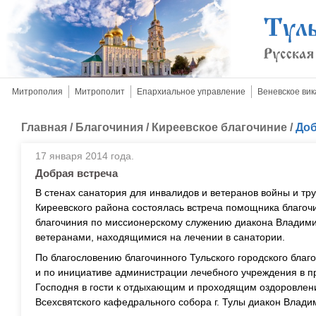
Митрополия
Митрополит
Епархиальное управление
Веневское вик
Главная
/
Благочиния
/
Киреевское благочиние
/
Доб
17 января 2014 года.
Добрая встреча
В стенах санатория для инвалидов и ветеранов войны и тр
Киреевского района состоялась встреча помощника благочи
благочиния по миссионерскому служению диакона Владим
ветеранами, находящимися на лечении в санатории.
По благословению благочинного Тульского городского благ
и по инициативе администрации лечебного учреждения в 
Господня в гости к отдыхающим и проходящим оздоровлени
Всехсвятского кафедрального собора г. Тулы диакон Влад