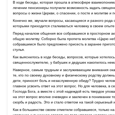
В ходе беседы, которая прошла в атмосфере взаимопоним
лечении пенсионеры получили возможность задать свяще
вопросы о жизни Церкви, о спасении, о посте и молитве и 
Конечно же, звучали вопросы, касающиеся и разного рода 
которыми приходится сталкиваться человеку в своем опыте
Перед началом общения все собравшиеся в просторном ак
общую молитву. Соборно была пропета молитва «Царю неб
собравшимся было предложено присесть в заранее пригот
стулья.
Как выяснилось в ходе беседы, вопросов, которые хотелос
священнослужителю, у бабушек и дедушек накопилось нем
Наверное, самым трудным и заслуживающим внимания оказа
те, кто по своему духовному и физическому родству должны 
дети, приносят боль и незаслуженную обиду? Трудно чело
главное усвоить ответ на этот вопрос. Но для человека, в с
Господа Бога, а вместе с этой надеждой есть твердое упов
на этот вопрос вполне очевиден и заключен в понимании тог
скорбь и радость. Это и стало ответом на такой серьезный
Как в большинстве своем отметили собравшиеся, только на 