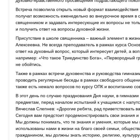
духовно-нравственного просвещения подрастающего покол
Встреча позволила открыть новый формат взаимодействия 
получат возможность еженедельно во внеурочное время в с
священником и задавать интересующие их вопросы не толь
и получить ответ на вопросы духовной жизни.
Присутствие в школе священника – важный элемент в жизн
Алексеевна. Не всегда преподаватель в рамках курса Осно
ответ на духовный вопрос, который интересует детей, а во
например: «Что такое Триединство Бога», «Первородный г
не обойтись.
Также в рамках встречи духовенства и руководства гимназ
проводить регулярные беседы в рамках свободного общени
также есть немало вопросов по курсу ОПК и воспитанию с
В этот день по случаю празднования Дня науки, в гимнази
предметам, перед началом испытаний к учащимся с напут
Вячеслав Слепнев: «Дорогие ребята, рад приветствовать ва
Сегодня вам предстоит продемонстрировать свои знания и 
Мы должны понимать, что те знания и умения, которые мы
использованы нами в жизни на благо своей семьи, общества
гражданином, мы должны знать историю, религию, культуру