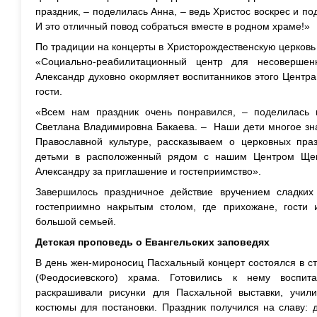
праздник, – поделилась Анна, – ведь Христос воскрес и п
И это отличный повод собраться вместе в родном храме!»
По традиции на концерты в Христорождественскую церковь 
«Социально-реабилитационный центр для несоверше
Александр духовно окормляет воспитанников этого Центра
гости.
«Всем нам праздник очень понравился, – поделилась 
Светлана Владимировна Бакаева. – Наши дети многое зна
Православной культуре, рассказываем о церковных праз
детьми в расположенный рядом с нашим Центром Щег
Александру за приглашение и гостеприимство».
Завершилось праздничное действие вручением сладких
гостеприимно накрытым столом, где прихожане, гости 
большой семьей.
Детская проповедь о Евангельских заповедях
В день жен-мироносиц Пасхальный концерт состоялся в с
(Феодосиевского) храма. Готовились к нему воспи
раскрашивали рисунки для Пасхальной выставки, учил
костюмы для постановки. Праздник получился на славу: 