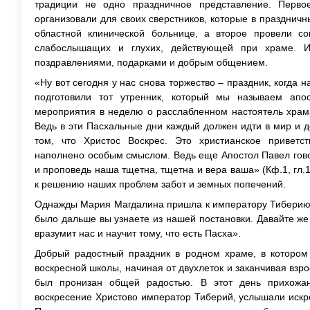
традиции не одно праздничное представление. Перво
организовали для своих сверстников, которые в праздничн
областной клинической больнице, а второе провели с
слабослышащих и глухих, действующей при храме. 
поздравлениями, подарками и добрым общением.
«Ну вот сегодня у нас снова торжество – праздник, когда 
подготовили тот утренник, который мы называем апос
мероприятия в неделю о расслабленном настоятель храм
Ведь в эти Пасхальные дни каждый должен идти в мир и д
том, что Христос Воскрес. Это христианское приветс
наполнено особым смыслом. Ведь еще Апостол Павел говор
и проповедь наша тщетна, тщетна и вера ваша» (Кф.1, гл.1
к решению наших проблем забот и земных попечений.
Однажды Мария Магдалина пришла к императору Тиберию и
было дальше вы узнаете из нашей постановки. Давайте же 
вразумит нас и научит тому, что есть Пасха».
Добрый радостный праздник в родном храме, в котором 
воскресной школы, начиная от двухлеток и заканчивая вз
был пронизан общей радостью. В этот день прихожа
воскресение Христово император Тиберий, услышали искр