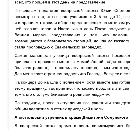
всех, кто пришел в этот день на представление.
По словам педагогов воскресной школы Юлии Сергее
несмотря на то, что возраст учеников от 3, 5 лет до 14, 
и старанием готовили общее представление по мотивам ру
ней главная героиня Настенька в день Пасхи получает д
Важная мораль представления о том, что помощь
возвращаются к благодетелю сторицей, дошла до каждого 
стала проповедью о Евангельских заповедях.
Самая маленькая ученица воскресной школы Покровск
пришла на праздник вместе с мамой Анной. «Для дочери
большая радость, – поделилась женщина, – мы часто ход
Для меня тоже огромная радость что Господь Воскрес и см
На концерт дочка шла с волнением, хотя вместе мы гото
этому празднику, так приятно, что можно продлить эти св
теми, кто стал уже близкими и родными людьми».
По традиции, после выступления все участники концерт
общим чаепитием в стенах приходской школы.
Апостольский утренник в храме Димитрия Солунского
В воскресной школе храма в честь великомученика Ди