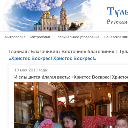
Митрополия
Митрополит
Епархиальное управление
Веневское вик
Главная
/
Благочиния
/
Восточное благочиние г. Тул
«Христос Воскрес! Христос Воскрес!»
19 мая 2019 года.
И слышится благая весть: «Христос Воскрес! Христо