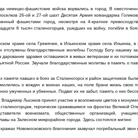
ода немецко-фашистские войска ворвались в город. В ожесточен
 поселков 26-ой и 27-ой шахт Десятая Армия командарма Голико
ченный фашистами город, несмотря на 4-кратное превосходств
вадцати 8 тысяч сталиногорцев, ушедших на войну, погибли в боя
нском храме села Гремячее, в Ильинском храме села Ильинка, в
ли отслужены благодарственные молебны Господу Богу нашему з
а дарование здравия оставшимся в живых ветеранам и их потомк
бъятной России. Звучали благодарственные молитвы в память о па
х памяти павших в боях за Сталиногорск и район защитников был
о молились о вождях и воинах наших, на поле брани жизнь свою 
инно умученных и убиенных. Подвиг их не забыт, память о них бесс
 Владимир Лысиков принял участие в возложении цветов к монуме
м сталиногорцам, героически сражавшимся на фронтах Великой От
ставители военкомата, общественных организаций, учащие
лавы на Залесном микрорайоне города. Здесь состоялся митинг.
 храмах Новомосковского благочиния зазвучал погребальный звон 