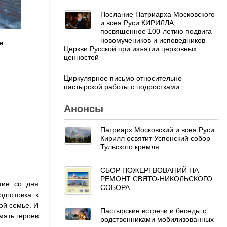
Послание Патриарха Московского
и всея Руси КИРИЛЛА,
посвященное 100-летию подвига
новомучеников и исповедников
я
Церкви Русской при изъятии церковных
ценностей
Циркулярное письмо относительно
пастырской работы с подростками
Анонсы
Патриарх Московский и всея Руси
Кирилл освятит Успенский собор
Тульского кремля
СБОР ПОЖЕРТВОВАНИЙ НА
РЕМОНТ СВЯТО-НИКОЛЬСКОГО
тие со дня
СОБОРА
дготовка к
ой семье. И
Пастырские встречи и беседы с
мять героев
родственниками мобилизованных