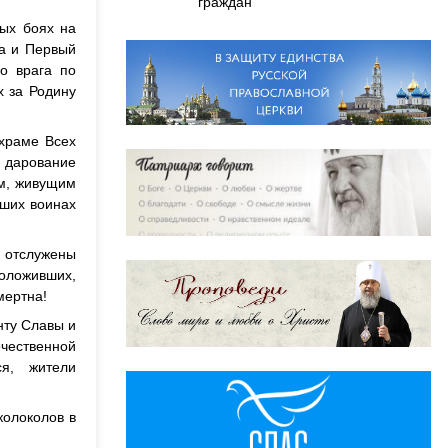
граждан
ных боях на
ва и Первый
о врага по
х за Родину
 храме Всех
а дарование
ам, живущим
вших воинах
и отслужены
положивших,
мертна!
нту Славы и
ечественной
ся, жители
колоколов в