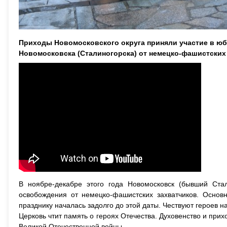
Приходы Новомосковского округа приняли участие в ю
Новомосковска (Сталиногорска) от немецко-фашистских
В ноябре-декабре этого года Новомосковск (бывший Ста
освобождения от немецко-фашистских захватчиков. Основн
празднику началась задолго до этой даты. Чествуют героев н
Церковь чтит память о героях Отечества. Духовенство и при
Великой Отечественной войны.