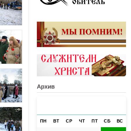
Архив
АВГУСТ 2026
«
»
ПН
ВТ
СР
ЧТ
ПТ
СБ
ВС