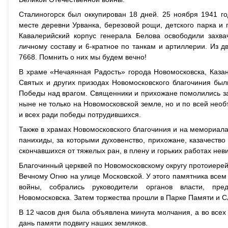
Сталиногорск был оккупирован 18 дней. 25 ноября 1941 г
месте деревни Урванка, березовой рощи, детского парка и
Кавалерийский корпус генерала Белова освободили захва
личному составу и 6-кратное по танкам и артиллерии. Из д
7668. Помнить о них мы будем вечно!
В храме «Нечаянная Радость» города Новомосковска, Каза
Святых и других призодах Новомосковского благочиния бы
Победы над врагом. Священники и прихожане помолились з
ныне не только на Новомосковской земле, но и по всей нео
и всех ради победы потрудившихся.
Также в храмах Новомосковского благочиния и на мемориала
панихиды, за которыми духовенство, прихожане, казачеств
скончавшихся от тяжелых ран, в плену и горьких работах нев
Благочинный церквей по Новомосковскому округу протоиерей
Вечному Огню на улице Московской. У этого памятника все
войны, собрались руководители органов власти, пред
Новомосковска. Затем торжества прошли в Парке Памяти и С
В 12 часов дня была объявлена минута молчания, а во всех
дань памяти подвигу наших земляков.