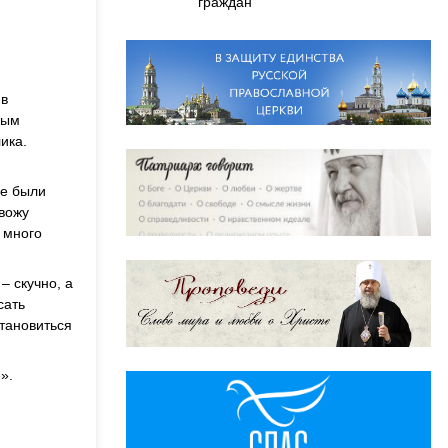
граждан
 в
ным
ика.
се были
овожу
 много
– скучно, а
сать
становиться
».