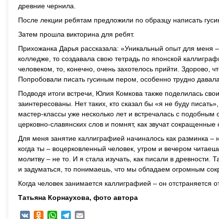
древние чернила.
После лекции ребятам предложили по образцу написать гус
Затем
прошла викторина для ребят.
Прихожанка Дарья рассказала: «Уникальный опыт для меня – 
колледже, то создавала свою тетрадь по японской каллиграфи
человеком, то, конечно, очень захотелось прийти. Здорово, ч
Попробовали писать гусиным пером, особенно трудно давала
Подводя итоги встречи, Юлия Комкова также поделилась сво
заинтересованы. Нет таких, кто сказал бы «я не буду писать»
мастер-классы уже несколько лет и встречалась с подобным 
церковно-славянских слов и помнят, как звучат сокращенные 
Для меня занятие каллиграфией начиналось как разминка – н
когда ты – воцерковленный человек, утром и вечером читаеш
молитву – не то. И я стала изучать, как писали в древности.
и задуматься, то понимаешь, что мы обладаем огромным со
Когда человек занимается каллиграфией – он отстраняется о
Татьяна Корнаухова, фото автора
VK
Odnoklassniki
WhatsApp
Telegram
Email