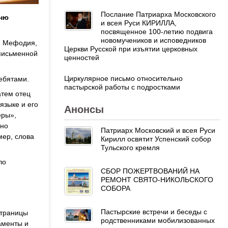
Послание Патриарха Московского
Дню
и всея Руси КИРИЛЛА,
посвященное 100-летию подвига
новомучеников и исповедников
 и Мефодия,
Церкви Русской при изъятии церковных
 письменной
ценностей
Циркулярное письмо относительно
ебятами.
пастырской работы с подростками
атем отец
языке и его
Анонсы
еры»,
жно
Патриарх Московский и всея Руси
мер, слова
Кирилл освятит Успенский собор
Тульского кремля
ло
СБОР ПОЖЕРТВОВАНИЙ НА
РЕМОНТ СВЯТО-НИКОЛЬСКОГО
СОБОРА
Пастырские встречи и беседы с
страницы
родственниками мобилизованных
аменты и