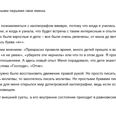
иными перьями свои имена.
познакомиться с каллиграфом вживую, потому что когда я училась
и, и когда я узнала, что будет встреча с таким интересным и опыт
то были взрослые и дети – все были очень увлечены, от мала до вел
сь буква «я»».
ими мнением: «Прекрасно провели время, много детей пришло и в
, «я не умею», «уберите эти чернила» или что-то в этом духе. Я пр
отношением. А здесь новый опыт. Меня порадовало, что дети знают
слова «Господи», «Отче».
ужно было восстановить движение правой рукой. Но просто писать 
ь молитвы, то захотелось писать молитвы. Но простыми буквами пи
 Так для меня открылся мир допетровской каллиграфии, ведь если о
кровищем.
т внешней суеты, а его внутренне состояние приходит в равновесие