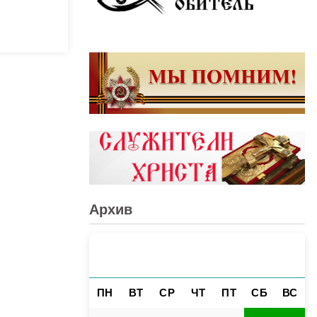
Архив
АВГУСТ 2026
«
»
ПН
ВТ
СР
ЧТ
ПТ
СБ
ВС