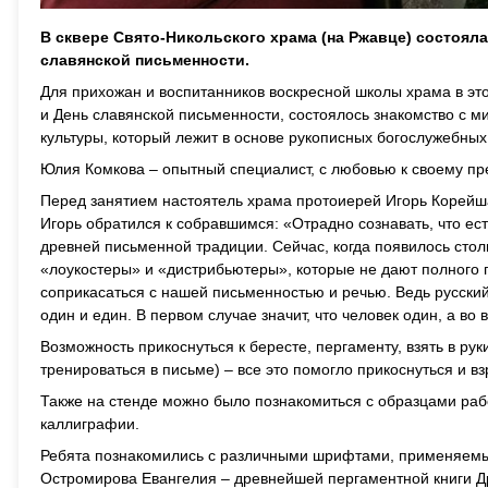
В сквере Свято-Никольского храма (на Ржавце) состоял
славянской письменности.
Для прихожан и воспитанников воскресной школы храма в эт
и День славянской письменности, состоялось знакомство с 
культуры, который лежит в основе рукописных богослужебных
Юлия Комкова – опытный специалист, с любовью к своему пр
Перед занятием настоятель храма протоиерей Игорь Корейша
Игорь обратился к собравшимся: «Отрадно сознавать, что ест
древней письменной традиции. Сейчас, когда появилось стол
«лоукостеры» и «дистрибьютеры», которые не дают полного 
соприкасаться с нашей письменностью и речью. Ведь русский
один и един. В первом случае значит, что человек один, а во 
Возможность прикоснуться к бересте, пергаменту, взять в ру
тренироваться в письме) – все это помогло прикоснуться и в
Также на стенде можно было познакомиться с образцами ра
каллиграфии.
Ребята познакомились с различными шрифтами, применяемы
Остромирова Евангелия – древнейшей пергаментной книги Дре