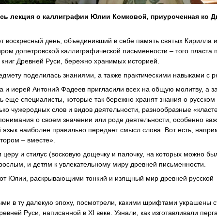
ась лекция о каллиграфии Юлии Комковой, приуроченная ко 
от воскресный день, объединивший в себе память святых Кирилла
миром допетровской каллиграфической письменности – того пласта
 книг Древней Руси, бережно хранимых историей.
едмету поделилась знаниями, а также практическими навыками с р
 и иерей Антоний Фадеев пригласили всех на общую молитву, а з
ь еще специалисты, которые так бережно хранят знания о русском 
ько чужеродных слов и видов деятельности, разнообразные «класт
понимания о своем значении или роде деятельности, особенно ва
 язык наиболее правильно передает смысл слова. Вот есть, напри
втором – вместе».
ки церу и стилус (восковую дощечку и палочку, на которых можно бы
зрослым, и детям к увлекательному миру древней письменности.
бот Юлии, раскрывающими тонкий и изящный мир древней русской
ми в ту далекую эпоху, посмотрели, какими шрифтами украшены 
вней Руси, написанной в XI веке. Узнали, как изготавливали перг