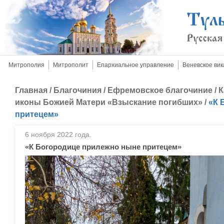
Митрополия
Митрополит
Епархиальное управление
Веневское вик
Главная
/
Благочиния
/
Ефремовское благочиние
/
К
иконы Божией Матери «Взыскание погибших»
/
«К 
притецем»
6 ноября 2022 года.
«К Богородице прилежно ныне притецем»