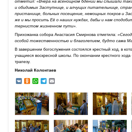
отметил: «Вчера на всенощном бдении мы слышали таки
и обидимых Заступнице, и алчущих питательнице, стра
пристанище, больных посещение, немощных покров и За
же и мы просить Её о наших нуждах, дабы и нам сподоб
тернистом жизненном пути».
Прихожанка собора Анастасия Смирнова отметила:
«Сегод
особой тожественностью и благолепием, будто сама Ма
В завершении богослужения состоялся крестный ход, в кот
учащиеся воскресной школы. По окончании крестного хода 
трапезу.
Николай Колонтаев
VK
Odnoklassniki
WhatsApp
Telegram
Email