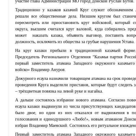
участие глава Администрации МО город Донской Руслан Бутов.
Традиционно у казаков казачий Круг служит обозначением 
решали все общественные дела. Низшим кругом был станич
пересмотреть или приостановить круг войсковой, который с
округа, высшим считался круг валовой, куда собирались пред
может наказать казака, объявить выговор, поставить вопр
должность, исключить из общества за грубые нарушения Устава.
На круг казаки прибыли в традиционной казачьей форме
Председатель Регионального Отделения “Казачья партия Росси
первый заместитель атамана Западного окружного казачьег
войско» Владимир Ануров.
Дежурного есаула назначили товарищем атамана на срок проведе
проведения Круга выделили приставов, которые будут следить з
– трёхцветная повязка на левой руке и нагайка.
А дальше состоялось избрание нового атамана. Согласно пов
есаула казаки выдвинули из числа присутствующих кандидатов
было двое, но один из них отказался от выдвижения в пол
голосования и единодушного «Любо!», новым атаманом
Донск
избран Владимир Маевский. Состоялось его ритуальное вхожден
Первый заместитель атамана Западного окружного казачьег