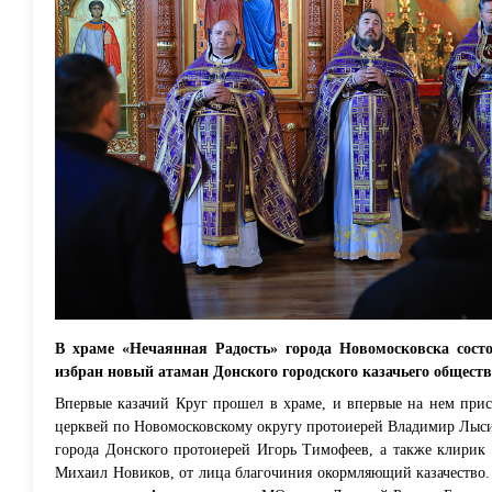
В храме «Нечаянная Радость» города Новомосковска сос
избран новый атаман Донского городского казачьего обществ
Впервые казачий Круг прошел в храме, и впервые на нем прис
церквей по Новомосковскому округу протоиерей Владимир Лыси
города Донского протоиерей Игорь Тимофеев, а также клирик 
Михаил Новиков, от лица благочиния окормляющий казачество. 