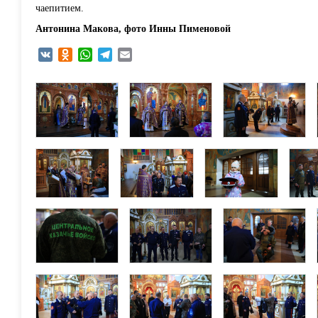
чаепитием.
Антонина Макова, фото Инны Пименовой
VK
Odnoklassniki
WhatsApp
Telegram
Email