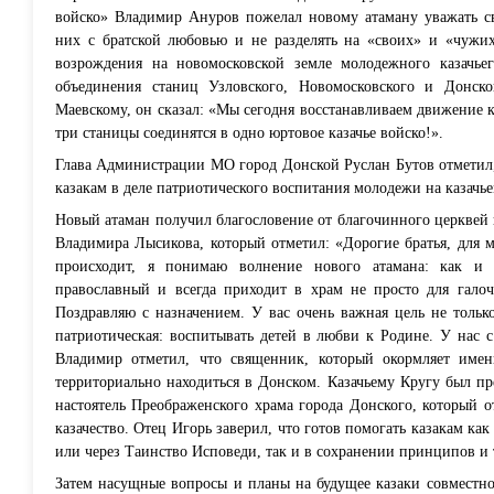
войско» Владимир Ануров пожелал новому атаману уважать св
них с братской любовью и не разделять на «своих» и «чужих
возрождения на новомосковской земле молодежного казачье
объединения станиц Узловского, Новомосковского и Донск
Маевскому, он сказал: «Мы сегодня восстанавливаем движение ка
три станицы соединятся в одно юртовое казачье войско!».
Глава Администрации МО город Донской Руслан Бутов отметил, ч
казакам в деле патриотического воспитания молодежи на казачь
Новый атаман получил благословение от благочинного церквей
Владимира Лысикова, который отметил: «Дорогие братья, для ме
происходит, я понимаю волнение нового атамана: как и 
православный и всегда приходит в храм не просто для гало
Поздравляю с назначением. У вас очень важная цель не тольк
патриотическая: воспитывать детей в любви к Родине. У нас с
Владимир отметил, что священник, который окормляет имен
территориально находиться в Донском. Казачьему Кругу был п
настоятель Преображенского храма города Донского, который о
казачество. Отец Игорь заверил, что готов помогать казакам как
или через Таинство Исповеди, так и в сохранении принципов и
Затем насущные вопросы и планы на будущее казаки совместно