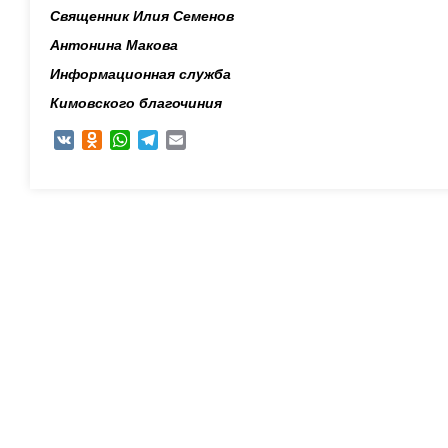
Священник Илия Семенов
Антонина Макова
Информационная служба
Кимовского благочиния
VK
Odnoklassniki
WhatsApp
Telegram
Email