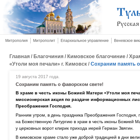
Митрополия
Митрополит
Епархиальное управление
Веневское вик
Главная
/
Благочиния
/
Кимовское благочиние
/
Хра
«Утоли моя печали» г. Кимовск
/
Сохраним память о
19 августа 2017 года.
Сохраним память о фаворском свете!
В храме в честь иконы Божией Матери «Утоли моя пе
миссионерская акция по раздаче информационных лис
Преображения Господня.
Ранним утром, в день праздника Преображения Господня,
на Божественную Литургию в храм в честь иконы Божией М
у церковных ворот клирик прихода иерей Герман Звягин.
В кимовском храме стало уже доброй традицией в дни вели