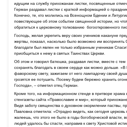
идущим на службу прихожанам листки, посвященные отме
Герман раздавал листки с краткой информацией о праздни
Конечно, те, кто молились на Всенощном Бдении и Литурги
повествующее об этом событии священной истории, но что
обратиться к церковному толкованию богооткровенного пи
Господь, желая укрепить веру своих учеников накануне пр
жертвы, показал, насколько было возможно им воспринять
благодати был явлен не только избранным ученикам Спасит
приобщиться к нему в святых Таинствах Церкви.
Об этом и говорил батюшка, раздавая листки, вместе с тем
сохранять благодать в своем сердце как можно дольше. «
фаворскому свету, зажигаем от него лампадочку своей души
грозятся ее потушить. Посему будем бережно хранить огон
Господа», – отметил отец Герман.
Кроме того, на информационном стенде в притворе храма 
стенгазеты сайта «Православие и мир», который прихожан
Видя заботу священства о духовном окормлении паствы, п
Павловна отметила: «Отрадно видеть, как сегодня церков
жалеешь, что этого не было в годы богоборческой власти, 
людей удалось бы спасти, направив к свету Христовой исти