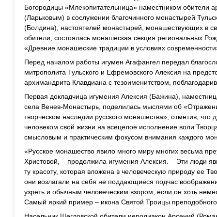
Богородицы «Млекопитательница» наместником обители 
(Ларьковым) в сослужении благочинного монастырей Тульс
(Болдина), настоятелей монастырей, монашествующих в с
обители, состоялась монашеская секция региональных Рож
«Древние монашеские традиции в условиях современности
Перед началом работы игумен Агафангел передал благосл
митрополита Тульского и Ефремовского Алексия на предст
архимандрита Клавдиана с тезоименитством, поблагодарив
Первая докладчица игумения Алексия (Бажина), наместниц
села Венев-Монастырь, поделилась мыслями об «Отражени
творческом наследии русского монашества», отметив, что 
человеком свой жизни на всецелое исполнение воли Твор
смысловым и практическим фокусом внимания каждого мо
«Русское монашество явило много миру многих весьма пр
Христовой, – продолжила игумения Алексия. – Эти люди яв
ту красоту, которая вложена в человеческую природу ее Тв
они возлагали на себя не поддающиеся подчас воображени
узреть и обычным человеческим взором, если он хоть немн
Самый яркий пример – икона Святой Троицы преподобного
Насельник Щегловской обители иеродиакон Арсений (Роман