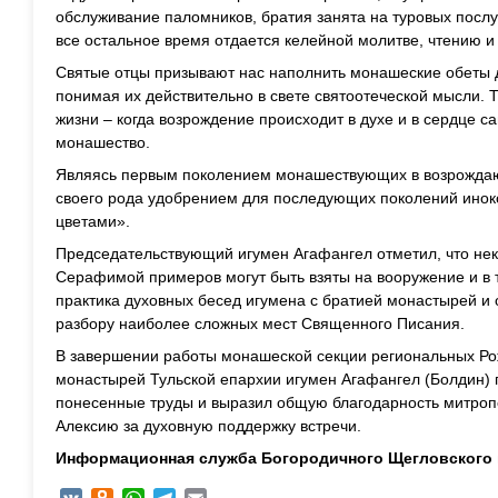
обслуживание паломников, братия занята на туровых послу
все остальное время отдается келейной молитве, чтению и
Святые отцы призывают нас наполнить монашеские обеты 
понимая их действительно в свете святоотеческой мысли. 
жизни – когда возрождение происходит в духе и в сердце с
монашество.
Являясь первым поколением монашествующих в возрожда
своего рода удобрением для последующих поколений иноко
цветами».
Председательствующий игумен Агафангел отметил, что не
Серафимой примеров могут быть взяты на вооружение и в т
практика духовных бесед игумена с братией монастырей и
разбору наиболее сложных мест Священного Писания.
В завершении работы монашеской секции региональных Ро
монастырей Тульской епархии игумен Агафангел (Болдин) 
понесенные труды и выразил общую благодарность митроп
Алексию за духовную поддержку встречи.
Информационная служба Богородичного Щегловского 