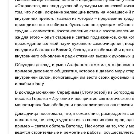
«Старчество, как плод духовной культуры монашеской жизн
том, что люди, искренне желающие встать на монашеский п
внутренних препон, главная из которых – прерывание трад
приходится ныне собирать буквально по крупицам: «Основн
трудна – совместить восстановление стен с восстановлени
же для этого – опыт старцев и святых подвижников, сила к
прохождении великой науки духовного самоочищения, поср
сосудами благодати Божией, благодати изобильной и целите
внутреннего обновления ради стяжания высших духовных ц
Обсуждая доклад, игумен Агафангел отметил, что феномен 
примере духовного общежития, которое и давало миру ст
внутренней силой, помогающей им вести своих духовных ч
и любви к Богу.
В докладе монахини Серафимы (Столяровой) из Богородиц
поселка Горелки «Изучение и восприятие святоотеческого
монастырях» был обобщен и проанализирован опыт жизни 
Докладчица посетовала, что, к сожалению, распределить св
полагается, не всегда удается из-за внешних факторов, од
пример – святая обитель Ватопед. Несмотря на то, что у м
ведутся строительные и ремонтные работы, осуществляет