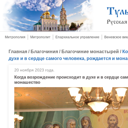
Митрополия
Митрополит
Епархиальное управление
Веневское вик
Главная
/
Благочиния
/
Благочиние монастырей
/
Ко
духе и в сердце самого человека, рождается и мон
20 ноября 2023 года.
Когда возрождение происходит в духе и в сердце сам
монашество