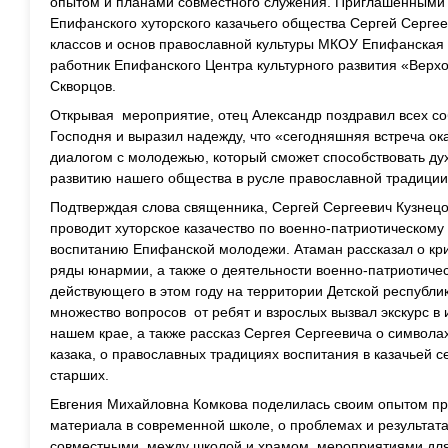
опытом и планами совместного служения. Приглашенными 
Епифанского хуторского казачьего общества Сергей Сергее
классов и основ православной культуры МКОУ Епифанская
работник Епифанского Центра культурного развития «Верх
Скворцов.
Открывая мероприятие, отец Александр поздравил всех с
Господня и выразил надежду, что «сегодняшняя встреча о
диалогом с молодежью, который сможет способствовать ду
развитию нашего общества в русле православной традиции
Подтверждая слова священника, Сергей Сергеевич Кузнецов
проводит хуторское казачество по военно-патриотическому
воспитанию Епифанской молодежи. Атаман рассказал о кр
ряды юнармии, а также о деятельности военно-патриотичес
действующего в этом году на территории Детской республи
множество вопросов от ребят и взрослых вызвал экскурс в 
нашем крае, а также рассказ Сергея Сергеевича о символа
казака, о православных традициях воспитания в казачьей с
старших.
Евгения Михайловна Комкова поделилась своим опытом п
материала в современной школе, о проблемах и результата
совместными, между школой и храмом, мероприятиями для 