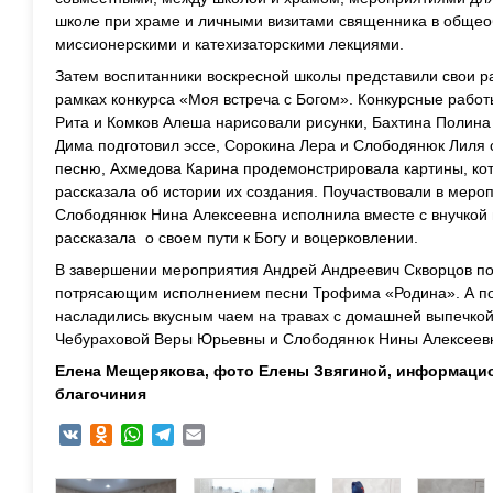
школе при храме и личными визитами священника в общео
миссионерскими и катехизаторскими лекциями.
Затем воспитанники воскресной школы представили свои ра
рамках конкурса «Моя встреча с Богом». Конкурсные рабо
Рита и Комков Алеша нарисовали рисунки, Бахтина Полина
Дима подготовил эссе, Сорокина Лера и Слободянюк Лиля 
песню, Ахмедова Карина продемонстрировала картины, кот
рассказала об истории их создания. Поучаствовали в меро
Слободянюк Нина Алексеевна исполнила вместе с внучкой
рассказала о своем пути к Богу и воцерковлении.
В завершении мероприятия Андрей Андреевич Скворцов по
потрясающим исполнением песни Трофима «Родина». А по
насладились вкусным чаем на травах с домашней выпечкой
Чебураховой Веры Юрьевны и Слободянюк Нины Алексеев
Елена Мещерякова, фото Елены Звягиной, информаци
благочиния
VK
Odnoklassniki
WhatsApp
Telegram
Email