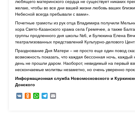
любящего материнского сердца не существует никаких прег
желаю, чтобы во все дни вашей жизни любовь ваших близк
Небесной всегда пребывали с вами».
Почетные грамоты из рук отца Владимира получили Мельни
хора Свято-Казанского храма села Гремячее, а также Балг
группы продленного дня школы №6, и Булюкина Елена Вяч
театрализованных представлений Культурно-делового Цент
Празднование Дня Матери – не просто еще один повод ска
возможность показать, что каждая бессонная ночь, каждый
день не прошли даром. Наоборот, невидимый на первый взг
нескончаемые молитвы незаметно, но очень уверенно прокл
Информационная служба Новомосковского и Куркинск
Донского
VK
Odnoklassniki
WhatsApp
Telegram
Email