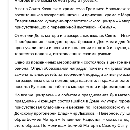
многодетные мамы семей Греку и Гусевых.
А вот в Свято-Казанском храме села Гремячее Новомосков
воспитанников воскресной школы и прихожан храма с Мар
Епархиального культурно-просветительского центра «Фаво
присутствующих с передвижной выставкой «Семья».
Отметили День матери и в воскресных школах Свято – Иль
Преображения Господня города Донского. Для мам и для б
прозвучали стихи и песни в исполнении их детей и внуков,
торжества подарки, изготовленные своими руками.
Одно из праздничных мероприятий состоялось в центре вн
района. Отдел образования наградил почетными грамотам
замечательных детей, за творческий подход и активную жи
награжденных стала помощница настоятеля храма апостол
поселка Куркино по работе с молодежью и информационно
Но все же центральным событием празднования Дня матери
праздничный концерт, состоявшийся в Доме культуры город
присутствовал благочинный церквей по Новомосковскому и 
Донскому протоиерей Владимир Лысиков. «Наверное, лучше
образ Божией Матери «Нечаянная Радость», – сказал отец
этого образа. По молитвам Божией Матери к Своему Сыну,