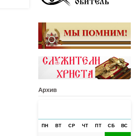
Архив
АВГУСТ 2026
«
»
ПН
ВТ
СР
ЧТ
ПТ
СБ
ВС