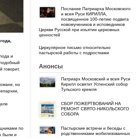
Послание Патриарха Московского
и всея Руси КИРИЛЛА,
посвященное 100-летию подвига
новомучеников и исповедников
Церкви Русской при изъятии церковных
ценностей
года,
Циркулярное письмо относительно
пастырской работы с подростками
пода и
еподобный
Анонсы
 говорит,
Патриарх Московский и всея Руси
Кирилл освятит Успенский собор
ожане, но
Тульского кремля
 епархии,
СБОР ПОЖЕРТВОВАНИЙ НА
деле
РЕМОНТ СВЯТО-НИКОЛЬСКОГО
СОБОРА
ощниками по
Пастырские встречи и беседы с
родственниками мобилизованных
х были и