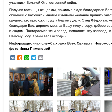
участники Великой Отечественной войны.
Получив гостинцы от церкви, пожилые люди благодарили Бог
общении с батюшкой многие изъявили желание принять учас
каждого, кто приложил руку к благому делу. Отец Фёдор так 
благодарю Вас, дорогие мои, за Вашу живую веру, доброе се
и людям. Постараемся же и впредь исполнять эту заповедь в
Самому Богу. Храни вас Господь!».
Информационная служба храма Всех Святых г. Новомос
фото Инны Пименовой
VK
Odnoklassniki
WhatsApp
Telegram
Email