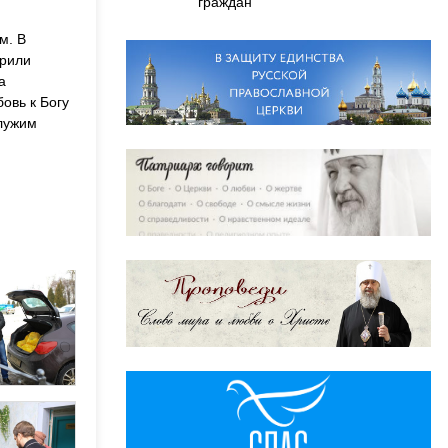
граждан
м. В
арили
а
овь к Богу
служим