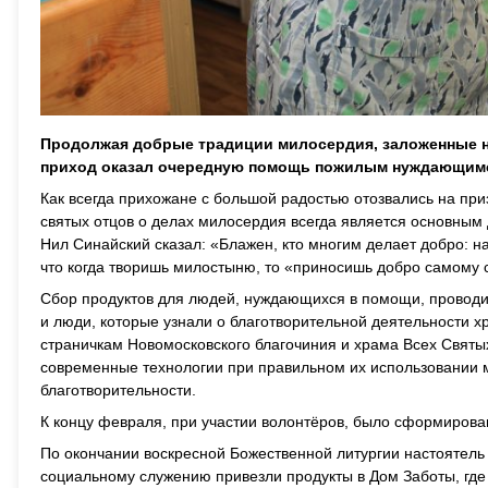
Продолжая добрые традиции милосердия, заложенные на
приход оказал очередную помощь пожилым нуждающим
Как всегда прихожане с большой радостью отозвались на п
святых отцов о делах милосердия всегда является основным 
Нил Синайский сказал: «Блажен, кто многим делает добро: н
что когда творишь милостыню, то «приносишь добро самому 
Сбор продуктов для людей, нуждающихся в помощи, проводил
и люди, которые узнали о благотворительной деятельности х
страничкам Новомосковского благочиния и храма Всех Святых
современные технологии при правильном их использовании м
благотворительности.
К концу февраля, при участии волонтёров, было сформирова
По окончании воскресной Божественной литургии настоятел
социальному служению привезли продукты в Дом Заботы, г