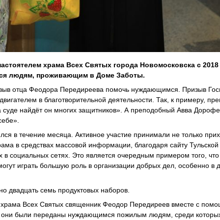
стоятелем храма Всех Святых города Новомосковска с 2018 
ся людям, проживающим в Доме Заботы.
ризыв отца Феодора Передиреева помочь нуждающимся. Призыв Гос
двигателем в благотворительной деятельности. Так, к примеру, пр
а суде найдёт он многих защитников». А преподобный Авва Дорофей
себе».
ся в течение месяца. Активное участие принимали не только прих
рама в средствах массовой информации, благодаря сайту Тульской
 в социальных сетях. Это является очередным примером того, что
огут играть большую роль в организации добрых дел, особенно в 
но двадцать семь продуктовых наборов.
ь храма Всех Святых священник Феодор Передиреев вместе с пом
де они были переданы нуждающимся пожилым людям, среди которы