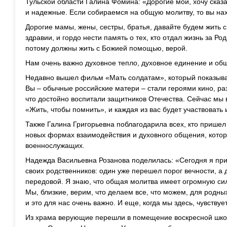
Тульской области Галина Фомина:
«Дорогие мои, хочу сказ
и надежные. Если собираемся на общую молитву, то вы нах
Дорогие мамы, жены, сестры, братья, давайте будем жить с 
здравии, и гордо нести память о тех, кто отдал жизнь за Р
потому должны жить с Божией помощью, верой.
Нам очень важно духовное тепло, духовное единение и об
Недавно вышел фильм «Мать солдатам», который показыва
Вы – обычные российские матери – стали героями кино, ра
что достойно воспитали защитников Отечества. Сейчас мы 
«Жить, чтобы помнить», и каждая из вас будет участвовать 
Также Галина Григорьевна поблагодарила всех, кто пришел в
новых формах взаимодействия и духовного общения, кото
военнослужащих.
Надежда Васильевна Розанова поделилась: «
Сегодня я при
своих родственников: один уже перешел порог вечности, а
передовой. Я знаю, что общая молитва имеет огромную си
Мы, близкие, верим, что делаем все, что можем, для родн
и это для нас очень важно. И еще, когда мы здесь, чувству
Из храма верующие перешли в помещение воскресной шко