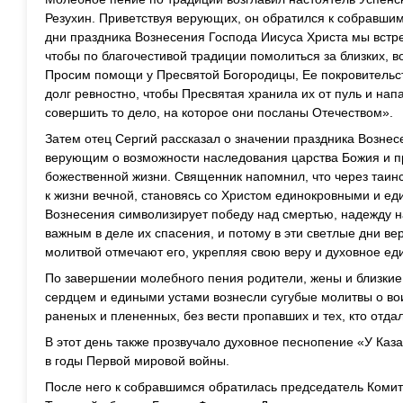
Резухин. Приветствуя верующих, он обратился к собравшим
дни праздника Вознесения Господа Иисуса Христа мы встр
чтобы по благочестивой традиции помолиться за близких, в
Просим помощи у Пресвятой Богородицы, Ее покровительст
долг ревностно, чтобы Пресвятая хранила их от пуль и нап
совершить то дело, на которое они посланы Отечеством».
Затем отец Сергий рассказал о значении праздника Возне
верующим о возможности наследования царства Божия и пр
божественной жизни. Священник напомнил, что через таи
к жизни вечной, становясь со Христом единокровными и е
Вознесения символизирует победу над смертью, надежду н
важным в деле их спасения, и потому в эти светлые дни в
молитвой отмечают его, укрепляя свою веру и духовное ед
По завершении молебного пения родители, жены и близки
сердцем и едиными устами вознесли сугубые молитвы о во
раненых и плененных, без вести пропавших и тех, кто отдал
В этот день также прозвучало духовное песнопение «У Ка
в годы Первой мировой войны.
После него к собравшимся обратилась председатель Комит