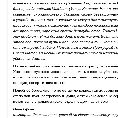
молебен в память о невинно убиенных Вифлеемских мла
давно, когда родился Младенец Иисус Христос. Но и в н
совершается каждодневно. Убивают самых беззащитных 
в утробе матери, тех, которые не могут даже пискнуть
происходит такое помрачение? На каждого человека вли
все пропитано, заражено грехом детоубийства. Только
эту проблему. И мы должны день и ночь молить Бога, что
этого ада, показал путь и дал Себе послужить – хотя бы
от неминуемой гибели. Помоги нам в этом Премудрый Г
Своей Матери и невинных четырнадцати тысяч младенц
убиенных. Аминь».
После молебна прихожане направились к кресту, установл
Успенского мужского монастыря в память о всех загубленн
чтобы поклониться и помолиться не только о нерожденных 
женщин, совершивших этот грех.
Подобное богослужение не оставило равнодушных среди пр
стало попыткой растревожить души, обжечь окаменелые се
покаяться в страшном грехе, отделяющем нас от Бога.
Иван Букин
помощник благочинного церквей по Новомосковскому окр