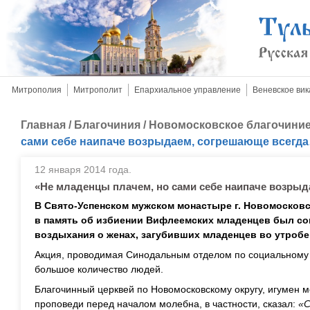
Митрополия
Митрополит
Епархиальное управление
Веневское вик
Главная
/
Благочиния
/
Новомосковское благочини
сами себе наипаче возрыдаем, согрешающе всегд
12 января 2014 года.
«Не младенцы плачем, но сами себе наипаче возры
В Свято-Успенском мужском монастыре г. Новомосков
в память об избиении Вифлеемских младенцев был со
воздыхания о женах, загубивших младенцев во утроб
Акция, проводимая Синодальным отделом по социальному 
большое количество людей.
Благочинный церквей по Новомосковскому округу, игумен 
проповеди перед началом молебна, в частности, сказал:
«С